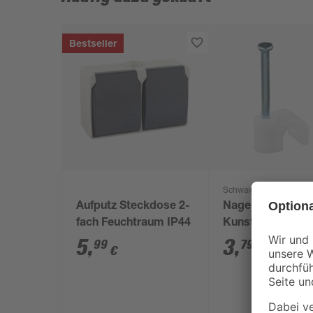
Bestseller
Schwaiger
Aufputz Steckdose 2-
Nagelschellen K
fach Feuchtraum IP44
Kunststoff/Stahl
Ø 7 mm 20 Stück
5
,
3
,
99
79
€
€