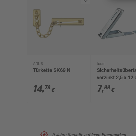
ABUS
toom
Türkette SK69 N
Sicherheitsüberfa
verzinkt 2,5 x 12
14
,
7
,
79
99
€
€
5 Jahre Garantie auf toom Eigenmarken