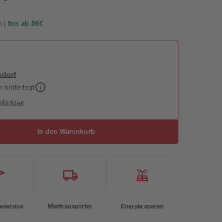
 |
frei ab 59€
sdorf
h hinterlegt
 Märkten
In den Warenkorb
eservice
Miettransporter
Energie sparen