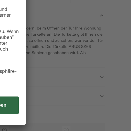
daran zu hindern, beim Öffnen der Tür Ihre Wohnung
 bietet sich eine Türkette an. Die Türkette gibt Ihnen die
einen Spaltbreit zu öffnen und zu sehen, wer vor der Tür
ie den Gast hereinbitten. Die Türkette ABUS SK66
kette, die in eine Schiene geschoben wird. Als
rte Sperre.