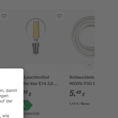
LED-Leuchtmittel
Schlauchleitung
Tropfen klar E14 3,8 W
H03VV-F3G 0,75
806 lm warmweiß
11
,
5
,
99
49
€
€
1,10 € / Meter
Produktdatenblatt