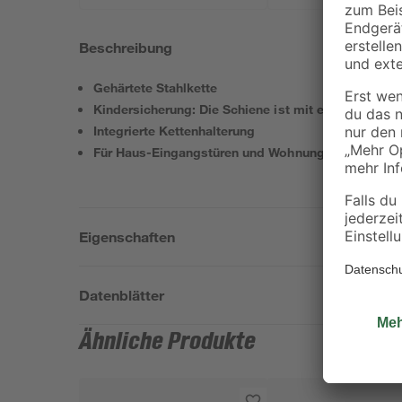
Beschreibung
Gehärtete Stahlkette
Kindersicherung: Die Schiene ist mit einer gefeder
Integrierte Kettenhalterung
Für Haus-Eingangstüren und Wohnungs-Abschluss
Eigenschaften
Datenblätter
Ähnliche Produkte