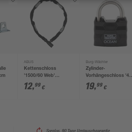
ABUS
Burg-Wächter
lle
Kettenschloss
Zylinder-
 cm
'1500/60 Web'
Vorhängeschloss '4
schwarz Ø 0,4 x 60
Ni 50 SB' schwarz 5,
12
,
19
,
99
99
€
€
cm
cm
Sorglos, 90 Tage Umtauschgarantie