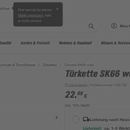
öffnet
✕
Hier kannst du deinen
, falls
Markt anpassen
er nicht stimmt.
Mein 
Sanitär
Garten & Freizeit
Wohnen & Haushalt
Wissen & Servic
zylinder & Türschlösser
/
Türketten
/
Türkette SK66 weiß
Türkette SK66 w
Produktdetails
| Artikelnummer
:
450766
22
,
99
€
inkl. 19% MwSt.
Lieferung nach Haus
Lieferzeit:
ca. 1-3 Werk