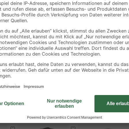
Um Fremde und ungebetene Gäste 
oder das Objekt direkt zu betreten,
ten Sperre ausgestattet
Möglichkeit, die Tür zunächst nur 
steht. Sie entscheiden dann, ob S
türen
besteht aus einer gehärteten Stahl
Kindersicherung dient eine gefede