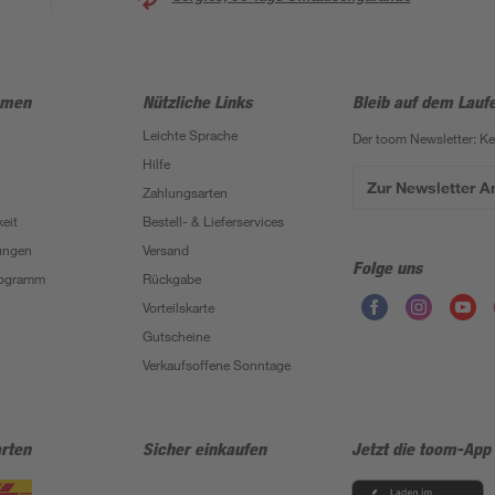
hmen
Nützliche Links
Bleib auf dem Lauf
Leichte Sprache
Der toom Newsletter: K
Hilfe
Zur Newsletter 
Zahlungsarten
eit
Bestell- & Lieferservices
ungen
Versand
Folge uns
Programm
Rückgabe
Vorteilskarte
Gutscheine
Verkaufsoffene Sonntage
rten
Sicher einkaufen
Jetzt die toom-App