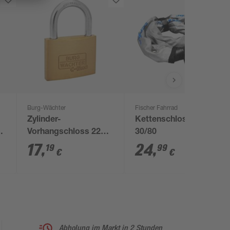
Burg-Wächter
Fischer Fahrrad
Zylinder-
Kettenschloss Zahlen
90
Vorhangschloss 222
30/80
4
50 SB
17
,
24
,
19
99
€
€
Abholung im Markt in 2 Stunden