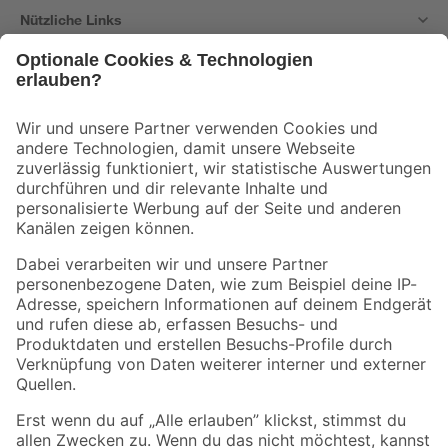
Nützliche Links
Bleib auf dem Laufenden mit unserem Newsletter
Der toom Newsletter: Keine Angebote und Aktionen mehr verpassen!
Zur Newsletter Anmeldung
Folge uns
Zahlungsarten
Versandarten
Sicher einkaufen