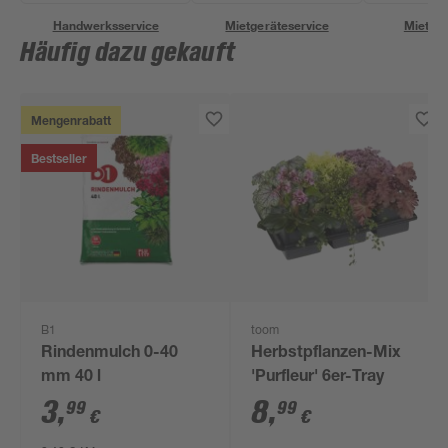
Handwerksservice
Mietgeräteservice
Miettra
Häufig dazu gekauft
Mengenrabatt
Bestseller
B1
toom
Rindenmulch 0-40
Herbstpflanzen-Mix
mm 40 l
'Purfleur' 6er-Tray
3
,
8
,
99
99
€
€