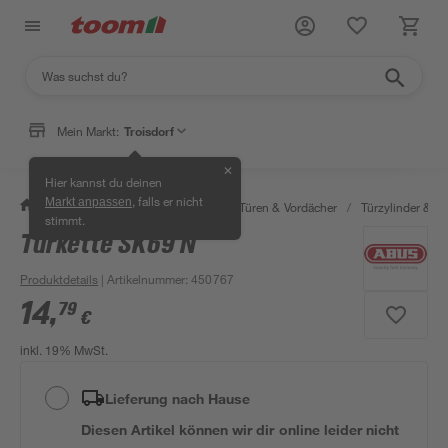
Mein Markt:
Troisdorf
✕
Hier kannst du deinen
, falls er nicht
Markt anpassen
/
Bauen & Renovieren
/
Fenster, Türen & Vordächer
/
Türzylinder & Tü
stimmt.
Türkette SK69 N
Produktdetails
| Artikelnummer
:
450767
14
,
79
€
inkl. 19% MwSt.
Lieferung nach Hause
Diesen Artikel können wir dir online leider nicht