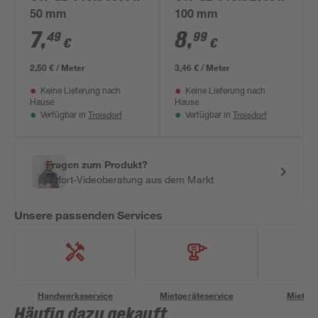
50 mm
100 mm
7
,
8
,
49
99
€
€
2,50 € / Meter
3,46 € / Meter
Keine Lieferung nach
Keine Lieferung nach
Hause
Hause
Troisdorf
Troisdorf
Verfügbar in
Verfügbar in
Fragen zum Produkt?
Sofort-Videoberatung aus dem Markt
Unsere passenden Services
Handwerksservice
Mietgeräteservice
Miettra
Häufig dazu gekauft