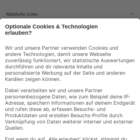
Nützliche Links
Bleib auf dem Laufenden mit unserem Newsletter
Der toom Newsletter: Keine Angebote und Aktionen mehr verpassen!
Zur Newsletter Anmeldung
Folge uns
Zahlungsarten
Versandarten
Sicher einkaufen