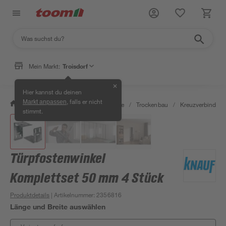
Mein Markt:
Troisdorf
✕
Hier kannst du deinen
, falls er nicht
Markt anpassen
/
Bauen & Renovieren
/
Baustoffe
/
Trockenbau
/
Kreuzverbinder &
stimmt.
Türpfostenwinkel
Komplettset 50 mm 4 Stück
Produktdetails
| Artikelnummer
:
2356816
Länge und Breite auswählen