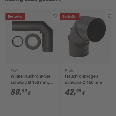
Bestseller
Bestseller
Firefix
Firefix
Winkelrauchrohr-Set
Rauchrohrbogen
schwarz Ø 150 mm,
schwarz Ø 150 mm
3-teilig
89
,
42
,
99
99
€
€