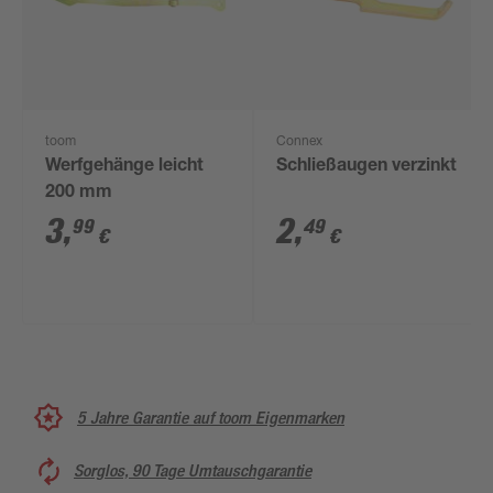
toom
Connex
Werfgehänge leicht
Schließaugen verzinkt
200 mm
3
,
2
,
99
49
€
€
5 Jahre Garantie auf toom Eigenmarken
Sorglos, 90 Tage Umtauschgarantie