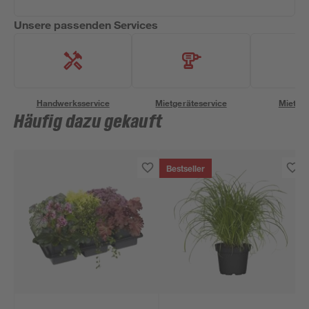
Unsere passenden Services
Handwerksservice
Mietgeräteservice
Miettra
Häufig dazu gekauft
Bestseller