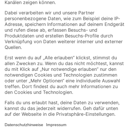
Folge uns
Zahlungsarten
Versandarten
Sicher einkaufen
Jetzt die toom-App herunterladen
Alle Preisangaben in EUR inkl. gesetzl. MwSt.. Die dargestellten Angebote sind unter
Umständen nicht in allen Märkten verfügbar. Die angegebenen Verfügbarkeiten beziehen
sich auf den unter "Mein Markt" ausgewählten toom Baumarkt. Alle Angebote und
Produkte nur solange der Vorrat reicht.
*Paketversand ab 59 € versandkostenfrei, gilt nicht für Artikel mit Speditionsversand, hier