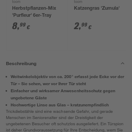
toom
toom
Herbstpflanzen-Mix
Katzengras 'Zumula'
'Purfleur' 6er-Tray
8
,
2
,
99
99
€
€
Beschreibung
Weitwinkelobjektiv von ca. 200° erfasst jede Ecke vor der
Tür – Sie sehen, wer vor Ihrer Tür steht
Einfacher und wirksamer Anwesenheitsschutz gegen
ungebetene Gäste
Hochwertige Linse aus Glas – kratzunempfindlich
Trickdiebstähle sind eine wachsende Gefahr, und gerade
Menschen im Seniorenalter sind der Dreistigkeit der
ungebetenen Besucher oft schutzlos ausgeliefert. Ein Türspion
ist daher Grundvoraussetzung für Ihre Entscheidung, wem Sie