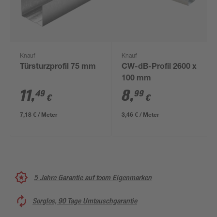
Knauf
Knauf
Türsturzprofil 75 mm
CW-dB-Profil 2600 x
100 mm
11
,
8
,
49
99
€
€
7,18 € / Meter
3,46 € / Meter
5 Jahre Garantie auf toom Eigenmarken
Sorglos, 90 Tage Umtauschgarantie