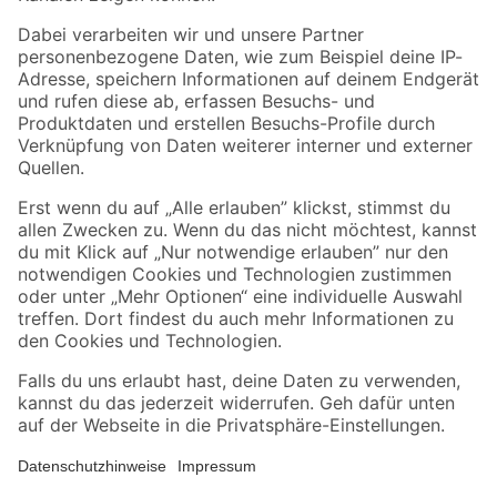
Folge uns
Zahlungsarten
Versandarten
Sicher einkaufen
Jetzt die toom-App herunterladen
Alle Preisangaben in EUR inkl. gesetzl. MwSt.. Die dargestellten Angebote sind unter
Umständen nicht in allen Märkten verfügbar. Die angegebenen Verfügbarkeiten beziehen
sich auf den unter "Mein Markt" ausgewählten toom Baumarkt. Alle Angebote und
Produkte nur solange der Vorrat reicht.
*Paketversand ab 59 € versandkostenfrei, gilt nicht für Artikel mit Speditionsversand, hier
fallen zusätzliche Versandkosten an.