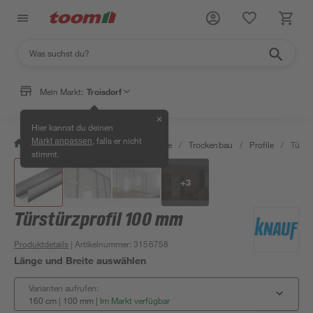
Mein Markt:
Troisdorf
✕
Hier kannst du deinen
, falls er nicht
Markt anpassen
/
Bauen & Renovieren
/
Baustoffe
/
Trockenbau
/
Profile
/
Türst
stimmt.
+
3
Türstürzprofil 100 mm
Produktdetails
| Artikelnummer
:
3156758
Länge und Breite auswählen
Varianten aufrufen:
160 cm | 100 mm
|
Im Markt verfügbar