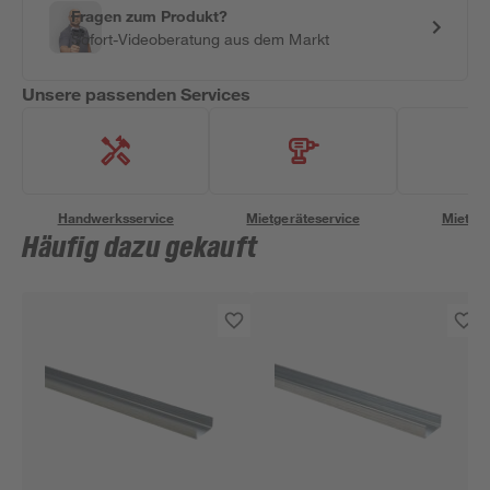
Fragen zum Produkt?
Sofort-Videoberatung aus dem Markt
Unsere passenden Services
Handwerksservice
Mietgeräteservice
Miettra
Häufig dazu gekauft