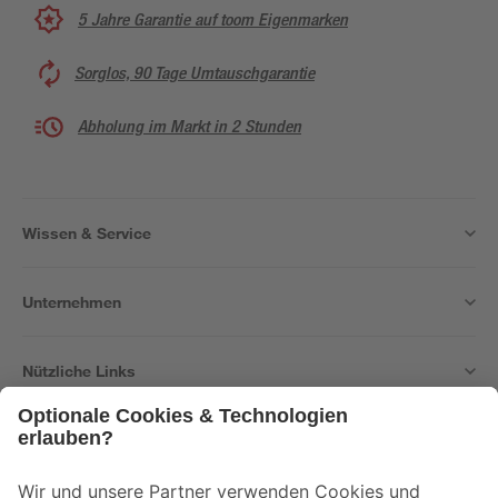
5 Jahre Garantie auf toom Eigenmarken
Sorglos, 90 Tage Umtauschgarantie
Abholung im Markt in 2 Stunden
Wissen & Service
Unternehmen
Nützliche Links
Bleib auf dem Laufenden mit unserem Newsletter
Der toom Newsletter: Keine Angebote und Aktionen mehr verpassen!