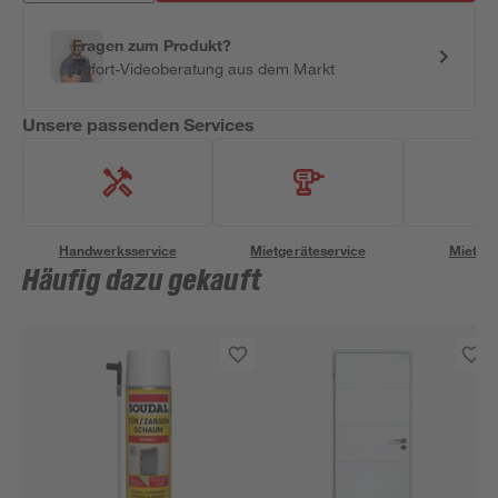
Fragen zum Produkt?
Sofort-Videoberatung aus dem Markt
Unsere passenden Services
Handwerksservice
Mietgeräteservice
Miettra
Häufig dazu gekauft