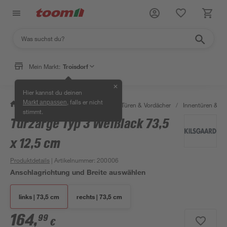
Mein Markt:
Troisdorf
✕
Hier kannst du deinen
, falls er nicht
Markt anpassen
/
Bauen & Renovieren
/
Fenster, Türen & Vordächer
/
Innentüren & Za
stimmt.
Türzarge Typ 3 Weißlack 73,5
x 12,5 cm
Produktdetails
| Artikelnummer
:
200006
Anschlagrichtung und Breite auswählen
links | 73,5 cm
rechts | 73,5 cm
164
,
99
€