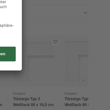
Kilsgaard
Kilsgaard
Türzarge Typ 3
Türzarge Typ 3
cm
Weißlack 86 x 16,5 cm
Weißlack 86 x 12,5 cm