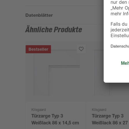
Datenblätter
Ähnliche Produkte
Bestseller
Kilsgaard
Kilsgaard
Türzarge Typ 3
Türzarge Typ 3
Weißlack 86 x 14,5 cm
Weißlack 86 x 2