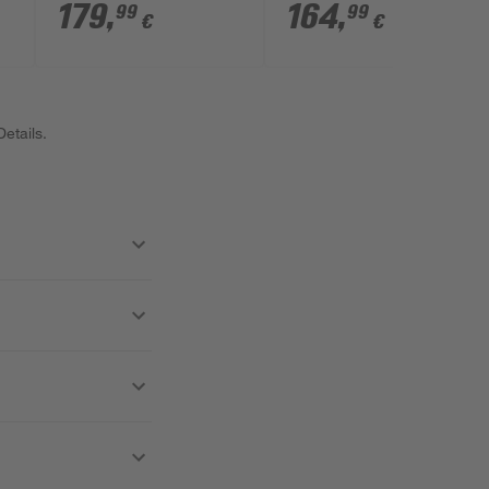
179
,
164
,
99
99
€
€
etails.