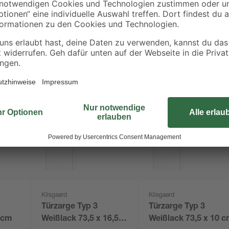
Kilsgaard
Kilsgaard
Türzarge Typ 3
Türzarge Typ 3
7 cm
Weißlack 73,5 x 16,5
Weißlack 73,5 x 10 