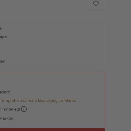
e
tage
ten
sdorf
 empfehlen dir eine Bestellung im Markt.
h hinterlegt
 Märkten