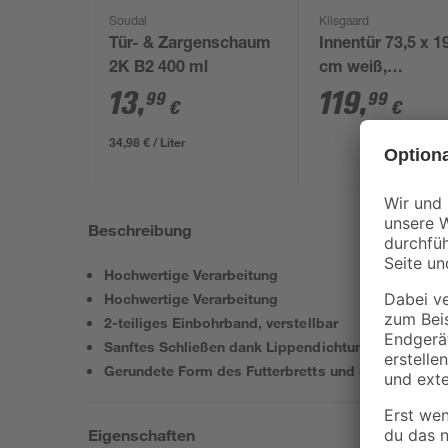
Soudal
Kilsgaard
Tür- & Zargenschaum
Innentür 73,5 x 1
2K B2 400 ml
cm weiß,
Linksanschlag
13
,
119
,
99
99
€
€
34,98 € / Liter
Beschreibung
Hochwertige Verarbeitung
Hochwertige Verarbeitung
2-teiliges Einbohrband, verstellbar
Sanftes Schließen dank Lippendichtung
Gerundete Form des Futterbretts und der bekleidu
Eigenschaften