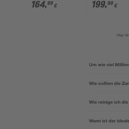
164
,
199
,
99
99
€
€
Hier f
Um wie viel Millim
Wie sollten die Z
Wie reinige ich di
Wann ist der ideal