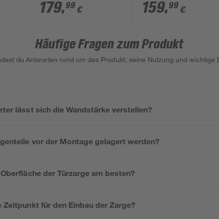
cm
179
,
159
,
99
99
€
€
Häufige Fragen zum Produkt
indest du Antworten rund um das Produkt, seine Nutzung und wichtige D
eter lässt sich die Wandstärke verstellen?
argenteile vor der Montage gelagert werden?
e Oberfläche der Türzarge am besten?
e Zeitpunkt für den Einbau der Zarge?