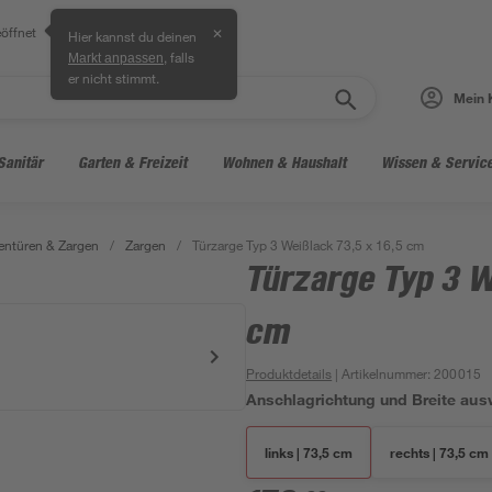
öffnet
✕
Hier kannst du deinen
, falls
Markt anpassen
er nicht stimmt.
Mein 
Sanitär
Garten & Freizeit
Wohnen & Haushalt
Wissen & Servic
entüren & Zargen
/
Zargen
/
Türzarge Typ 3 Weißlack 73,5 x 16,5 cm
Türzarge Typ 3 W
cm
Produktdetails
| Artikelnummer
:
200015
Anschlagrichtung und Breite aus
links | 73,5 cm
rechts | 73,5 cm