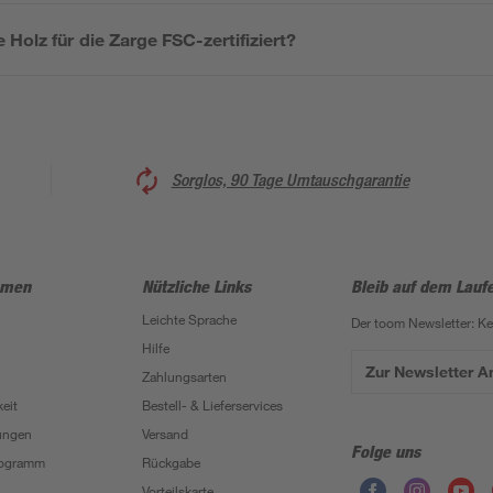
 Holz für die Zarge FSC-zertifiziert?
Sorglos, 90 Tage Umtauschgarantie
hmen
Nützliche Links
Bleib auf dem Lauf
Leichte Sprache
Der toom Newsletter: K
Hilfe
Zur Newsletter 
Zahlungsarten
eit
Bestell- & Lieferservices
ungen
Versand
Folge uns
Programm
Rückgabe
Vorteilskarte