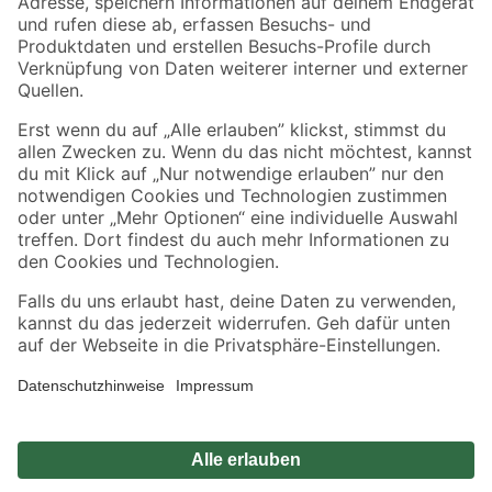
Zahlungsarten
Versandarten
Sicher einkaufen
Jetzt die toom-App herunterladen
Alle Preisangaben in EUR inkl. gesetzl. MwSt.. Die dargestellten Angebote sind unter
Umständen nicht in allen Märkten verfügbar. Die angegebenen Verfügbarkeiten beziehen
sich auf den unter "Mein Markt" ausgewählten toom Baumarkt. Alle Angebote und
Produkte nur solange der Vorrat reicht.
*Paketversand ab 59 € versandkostenfrei, gilt nicht für Artikel mit Speditionsversand, hier
fallen zusätzliche Versandkosten an.
Datenschutz
Privatsphäre
Impressum
AGB
Nutzungsbedingungen
Widerrufsrecht
Vertrag widerrufen