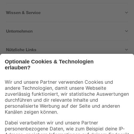
Wissen & Service
Unternehmen
Nützliche Links
Bleib auf dem Laufenden mit unserem Newsletter
Der toom Newsletter: Keine Angebote und Aktionen mehr verpassen!
Zur Newsletter Anmeldung
Folge uns