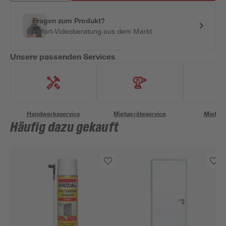
Fragen zum Produkt?
Sofort-Videoberatung aus dem Markt
Unsere passenden Services
Handwerksservice
Mietgeräteservice
Miettra
Häufig dazu gekauft