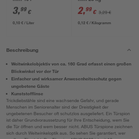
mm 40 l
mm 25 kg
3
,
2
,
99
99
€
€
3,29 €
0,10 € / Liter
0,12 € / Kilogramm
Beschreibung
Weitwinkelobjektiv von ca. 160 Grad erfasst einen großen
Blickwinkel vor der Tür
Einfacher und wirksamer Anwesenheitsschutz gegen
ungebetene Gäste
Kunststofflinse
Trickdiebstähle sind eine wachsende Gefahr, und gerade
Menschen im Seniorenalter sind der Dreistigkeit der
ungebetenen Besucher oft schutzlos ausgeliefert. Ein Türspion
ist daher Grundvoraussetzung für Ihre Entscheidung, wem Sie
die Tür öffnen und wem besser nicht. ABUS Türspione zeichnen
sich durch Weitwinkeloptik aus. So sehen Sie garantiert, wer