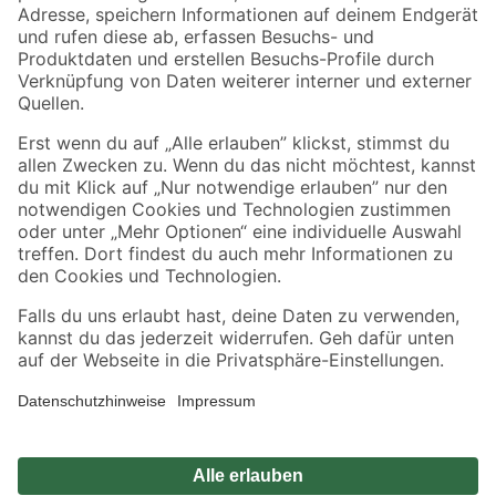
Zahlungsarten
Versandarten
Sicher einkaufen
Jetzt die toom-App herunterladen
Alle Preisangaben in EUR inkl. gesetzl. MwSt.. Die dargestellten Angebote sind unter
Umständen nicht in allen Märkten verfügbar. Die angegebenen Verfügbarkeiten beziehen
sich auf den unter "Mein Markt" ausgewählten toom Baumarkt. Alle Angebote und
Produkte nur solange der Vorrat reicht.
*Paketversand ab 59 € versandkostenfrei, gilt nicht für Artikel mit Speditionsversand, hier
fallen zusätzliche Versandkosten an.
Datenschutz
Privatsphäre
Impressum
AGB