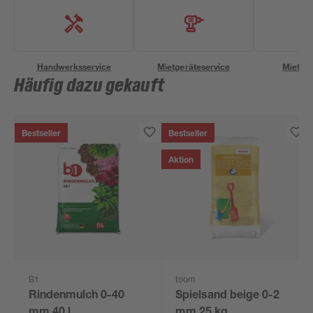
Handwerksservice
Mietgeräteservice
Miettra
Häufig dazu gekauft
Bestseller
Bestseller
Aktion
B1
toom
Rindenmulch 0-40
Spielsand beige 0-2