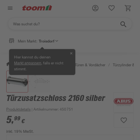
Mein Markt:
Troisdorf
✕
Hier kannst du deinen
, falls er nicht
Markt anpassen
/
Bauen & Renovieren
/
Fenster, Türen & Vordächer
/
Türzylinder & Tü
stimmt.
Türzusatzschloss 2160 silber
Produktdetails
| Artikelnummer
:
450751
5
,
99
€
inkl. 19% MwSt.