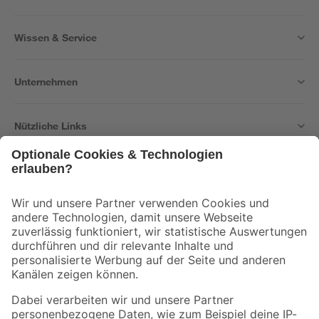
Wissen & Service
Unternehmen
Nützliche Links
Bleib auf dem Laufenden mit unserem Newsletter
Der toom Newsletter: Keine Angebote und Aktionen mehr verpassen!
Zur Newsletter Anmeldung
Folge uns