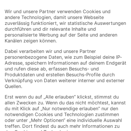
Bleib auf dem Laufenden mit unserem Newsletter
Der toom Newsletter: Keine Angebote und Aktionen mehr verpassen!
Zur Newsletter Anmeldung
Folge uns
Zahlungsarten
Versandarten
Sicher einkaufen
Jetzt die toom-App herunterladen