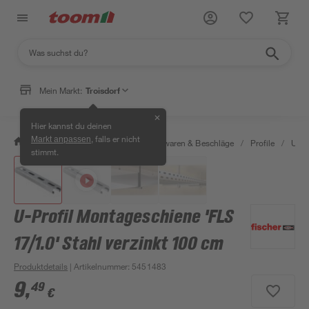
Mein Markt:
Troisdorf
✕
Hier kannst du deinen
, falls er nicht
Markt anpassen
/
Werkstatt & Maschinen
/
Eisenwaren & Beschläge
/
Profile
/
U-Pr
stimmt.
U-Profil Montageschiene 'FLS
17/1.0' Stahl verzinkt 100 cm
Produktdetails
| Artikelnummer
:
5451483
9
,
49
€