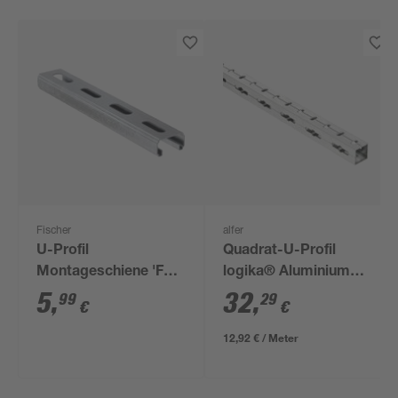
Fischer
alfer
U-Profil
Quadrat-U-Profil
Montageschiene 'FLS
logika® Aluminium
17/1.0' Stahl verzinkt
250 x 2,35 cm
5
,
32
,
99
29
€
€
50 cm
12,92 € / Meter