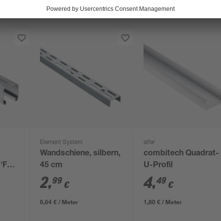
Element System
alfer
Wandschiene, silbern,
combitech Quadrat-
'FLS
45 cm
U-Profil
inkt
2
,
4
,
99
49
€
€
6,64 € / Meter
1,80 € / Meter