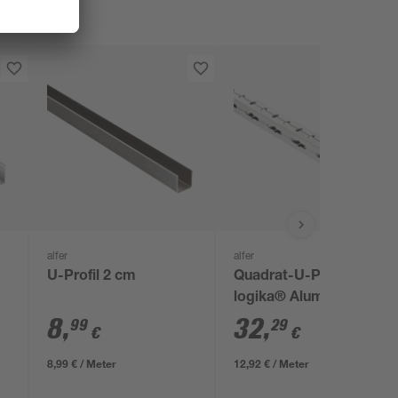
alfer
alfer
U-Profil 2 cm
Quadrat-U-Profil
logika® Aluminium
250 x 2,35 cm
8
,
32
,
99
29
€
€
8,99 € / Meter
12,92 € / Meter