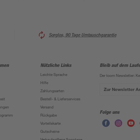
Sorglos, 90 Tage Umtauschgarantie
hmen
Nützliche Links
Bleib auf dem Lauf
Leichte Sprache
Der toom Newsletter: K
Hilfe
Zur Newsletter 
Zahlungsarten
eit
Bestell- & Lieferservices
ungen
Versand
Folge uns
Programm
Rückgabe
Vorteilskarte
Gutscheine
Verkaufsoffene Sonntage