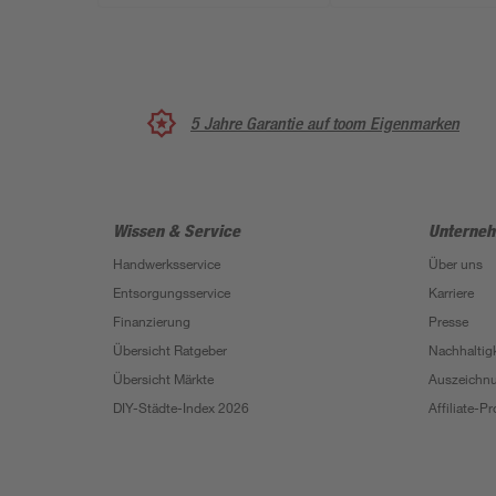
5 Jahre Garantie auf toom Eigenmarken
Wissen & Service
Unterne
Handwerksservice
Über uns
Entsorgungsservice
Karriere
Finanzierung
Presse
Übersicht Ratgeber
Nachhaltigk
Übersicht Märkte
Auszeichn
DIY-Städte-Index 2026
Affiliate-