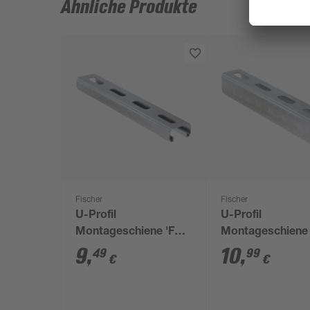
Ähnliche Produkte
Fischer
Fischer
U-Profil
U-Profil
Montageschiene 'FLS
Montageschiene 
17/1.0' Stahl verzinkt
30/1.0' Stahl verz
9
,
10
,
49
99
€
€
100 cm
100 cm