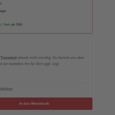
e
tage
 |
frei ab 59€
t
Troisdorf
aktuell nicht vorrätig. Du kannst uns aber
wir bestellen ihn für dich (ggf. zzgl.
 Märkten
In den Warenkorb