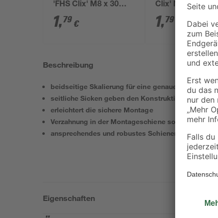
'FHS Clix' M8 x 30
Clix' M8 Stahl, 5
mm galvanisch
Stück
1
,
1
,
79
79
€
€
verzinkt
Beschreibung
beidseitige Skalierung für eine genaue und korrekt
seitliche Sicken geben den Konstruktionselementen
erleichtert die sichere Montage
Verzahnung in der Montageschiene sorgt für sicher
ansprechendes und robustes Schienendesign mit pr
Eigenschaften