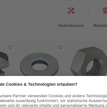
Handwerksservice
Mietgerät
Fischer
Fischer
FSM
Unterlegscheibe U 8 x
Sechskantmutter M