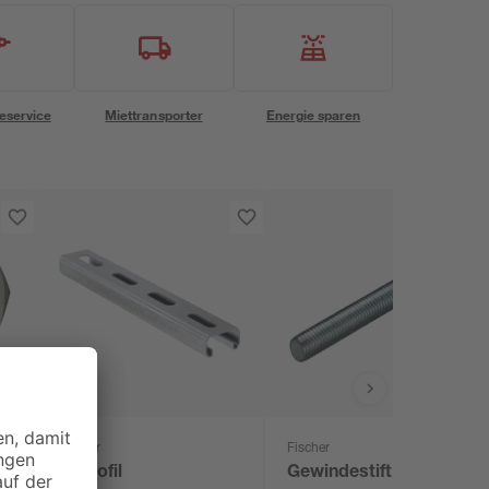
eservice
Miettransporter
Energie sparen
Fischer
Fischer
U
U-Profil
Gewindestift GS M8 x