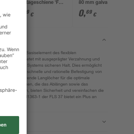
Montageschiene 'FLS
80 mm galvanisch
17/1.0' Stahl verzinkt
verzinkt
9
,
0
,
49
69
€
€
100 cm
/1.0' ist ein Basiselement des flexiblen
 3 Bauhöhen bietet mit ausgeprägter Verzahnung und
nten des FLS Systems sicheren Halt. Dies ermöglicht
tallationen die schnelle und rationelle Befestigung von
nen. Alternierende Langlöcher für die optimale
 auf den Schienen, die das Ablängen sowie das
e unterstützen, bieten Sicherheit und vereinfachen die
ch MLAR / EN1363-1 der FLS 37 bietet ein Plus an