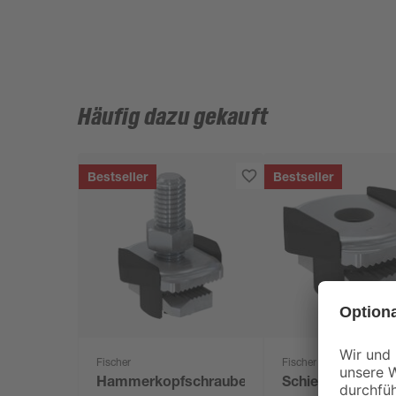
Häufig dazu gekauft
Bestseller
Bestseller
Fischer
Fischer
Hammerkopfschraube
Schiebemutter '