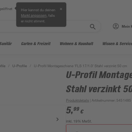
geöffnet
✕
Hier kannst du deinen
, falls
Markt anpassen
er nicht stimmt.
Mein 
Sanitär
Garten & Freizeit
Wohnen & Haushalt
Wissen & Servic
file
/
U-Profile
/
U-Profil Montageschiene 'FLS 17/1.0' Stahl verzinkt 50 cm
U-Profil Montage
Stahl verzinkt 5
Produktdetails
| Artikelnummer
:
5451485
5
,
99
€
inkl. 19% MwSt.