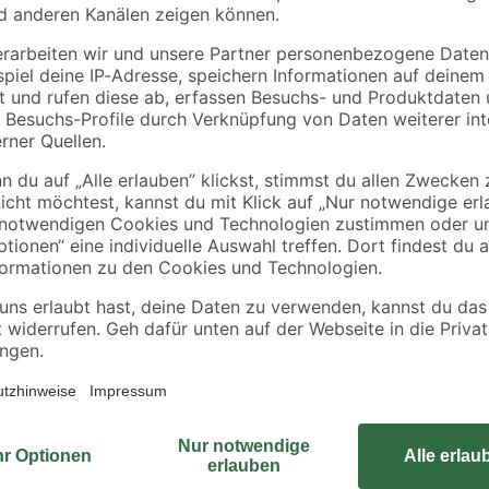
0
28 mm galvanisch
M8 Stahl galvanisch
verzinkt
verzinkt
0
,
0
,
19
49
€
€
Die fischer Montageschiene 'FLS 17
e Platzierung
Schienensystems. Das C-Profil in
 einen perfekten Sitz
Ecksicken den Konstruktionseleme
bei horizontalen und vertikalen Ins
en Halt
Rohrsträngen und Tragekonstruktio
ofilierten Kanten
Befestigung sowie die Skalierung
Platzieren der Verbindungselement
Montage. Der Brandprüfbericht na
Sicherheit.