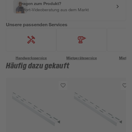
Fragen zum Produkt?
Sofort-Videoberatung aus dem Markt
Unsere passenden Services
Handwerksservice
Mietgeräteservice
Miettra
Häufig dazu gekauft