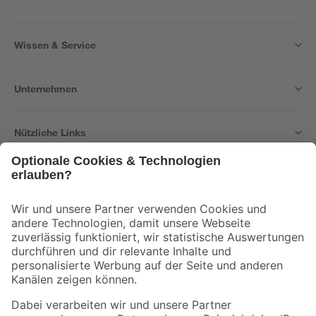
Wissen & Service
Unternehmen
Nützliche Links
Bleib auf dem Laufenden mit unserem Newsletter
Der toom Newsletter: Keine Angebote und Aktionen mehr verpassen!
Zur Newsletter Anmeldung
Folge uns