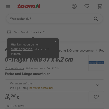
Mein Markt:
Troisdorf
✕
Hier kannst du deinen
, falls er nicht
Markt anpassen
/
Wohnen & Haushalt
/
Aufbewahrung & Ordnungssysteme
/
Regale
stimmt.
U-Träger weiß 37 x 6,2 cm
Bestseller
Produktdetails
| Artikelnummer
:
7454216
Farbe und Länge auswählen
Varianten aufrufen:
Weiß | 37 cm
|
Im Markt bestellbar
3
,
29
€
inkl. 19% MwSt.