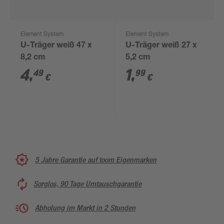
Element System
Element System
U-Träger weiß 47 x
U-Träger weiß 27 x
8,2 cm
5,2 cm
4
,
1
,
49
99
€
€
5 Jahre Garantie auf toom Eigenmarken
Sorglos, 90 Tage Umtauschgarantie
Abholung im Markt in 2 Stunden