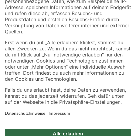
Zahlungsarten
Versandarten
Sicher einkaufen
Jetzt die toom-App herunterladen
Alle Preisangaben in EUR inkl. gesetzl. MwSt.. Die dargestellten Angebote sind unter
Umständen nicht in allen Märkten verfügbar. Die angegebenen Verfügbarkeiten beziehen
sich auf den unter "Mein Markt" ausgewählten toom Baumarkt. Alle Angebote und
Produkte nur solange der Vorrat reicht.
*Paketversand ab 59 € versandkostenfrei, gilt nicht für Artikel mit Speditionsversand, hier
fallen zusätzliche Versandkosten an.
Datenschutz
Privatsphäre
Impressum
AGB