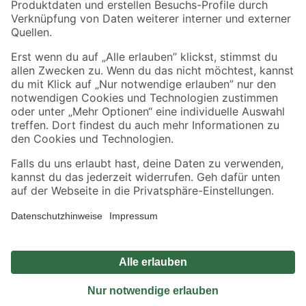
Sicher einkaufen
Jetzt die toom-App herunterladen
Alle Preisangaben in EUR inkl. gesetzl. MwSt.. Die dargestellten Angebote sind unter
Umständen nicht in allen Märkten verfügbar. Die angegebenen Verfügbarkeiten beziehen
sich auf den unter "Mein Markt" ausgewählten toom Baumarkt. Alle Angebote und
Produkte nur solange der Vorrat reicht.
*Paketversand ab 59 € versandkostenfrei, gilt nicht für Artikel mit Speditionsversand, hier
fallen zusätzliche Versandkosten an.
Datenschutz
Privatsphäre
Impressum
AGB
Nutzungsbedingungen
Widerrufsrecht
Vertrag widerrufen
Barrierefreiheit