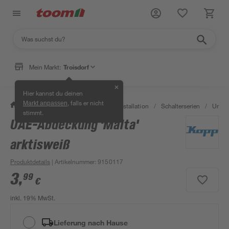
Mein Markt:
Troisdorf
✕
Hier kannst du deinen
, falls er nicht
Markt anpassen
/
Bauen & Renovieren
/
Elektroinstallation
/
Schalterserien
/
Unter
stimmt.
UAE-Abdeckung 'Malta'
arktisweiß
Produktdetails
| Artikelnummer
:
9150117
3
,
99
€
inkl. 19% MwSt.
Lieferung nach Hause