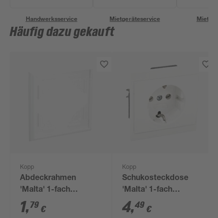
Handwerksservice
Mietgeräteservice
Miettra
Häufig dazu gekauft
Kopp
Kopp
Abdeckrahmen
Schukosteckdose
'Malta' 1-fach
'Malta' 1-fach
arktisweiß
arktisweiß
1
,
4
,
79
49
€
€