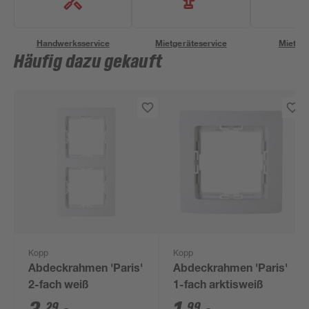
Handwerksservice
Mietgeräteservice
Miettra
Häufig dazu gekauft
Kopp
Kopp
Abdeckrahmen 'Paris'
Abdeckrahmen 'Paris'
2-fach weiß
1-fach arktisweiß
29
99