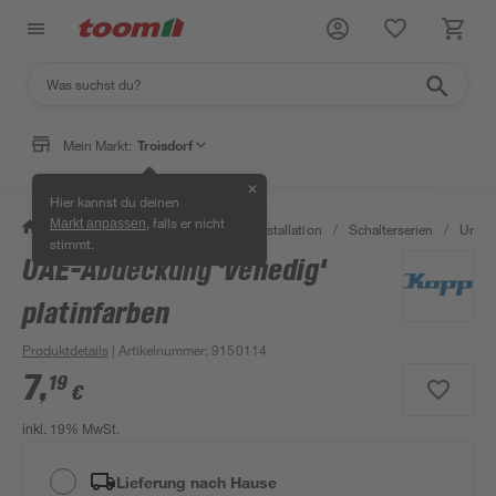
Mein Markt:
Troisdorf
✕
Hier kannst du deinen
, falls er nicht
Markt anpassen
/
Bauen & Renovieren
/
Elektroinstallation
/
Schalterserien
/
Unter
stimmt.
UAE-Abdeckung 'Venedig'
platinfarben
Produktdetails
| Artikelnummer
:
9150114
7
,
19
€
inkl. 19% MwSt.
Lieferung nach Hause