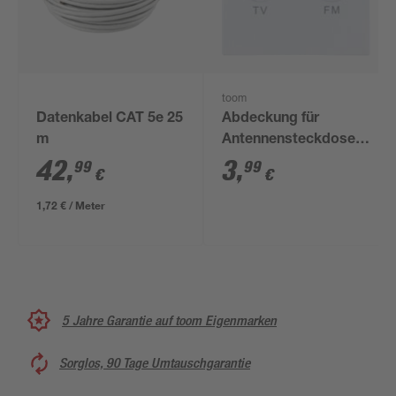
toom
Datenkabel CAT 5e 25
Abdeckung für
m
Antennensteckdose
'Designline' TV/RV
42
,
3
,
99
99
€
€
silbern
1,72 € / Meter
5 Jahre Garantie auf toom Eigenmarken
Sorglos, 90 Tage Umtauschgarantie