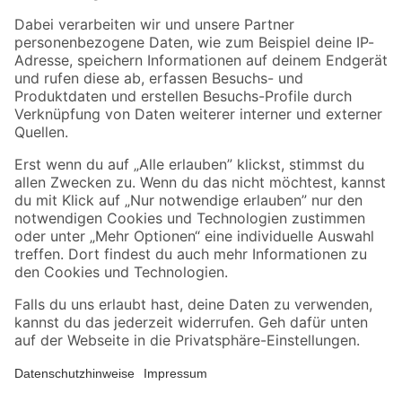
Zahlungsarten
Versandarten
Sicher einkaufen
Jetzt die toom-App herunterladen
Alle Preisangaben in EUR inkl. gesetzl. MwSt.. Die dargestellten Angebote sind unter
Umständen nicht in allen Märkten verfügbar. Die angegebenen Verfügbarkeiten beziehen
sich auf den unter "Mein Markt" ausgewählten toom Baumarkt. Alle Angebote und
Produkte nur solange der Vorrat reicht.
*Paketversand ab 59 € versandkostenfrei, gilt nicht für Artikel mit Speditionsversand, hier
fallen zusätzliche Versandkosten an.