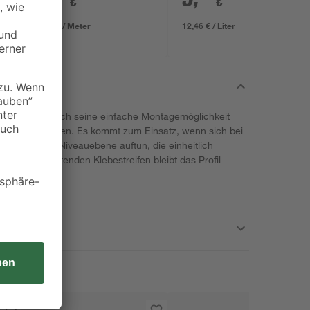
€
€
3,33 € / Meter
12,46 € / Liter
überzeugt durch seine einfache Montagemöglichkeit
t für den Boden. Es kommt zum Einsatz, wenn sich bei
auf gleicher Niveauebene auftun, die einheitlich
der stark haftenden Klebestreifen bleibt das Profil