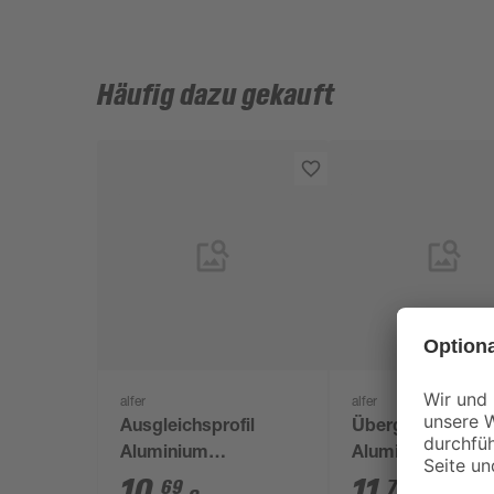
Häufig dazu gekauft
alfer
alfer
Ausgleichsprofil
Übergangsprofil
Aluminium
Aluminium
nussbaumfarben 38,5
nussbaumfarben
10
,
11
,
69
79