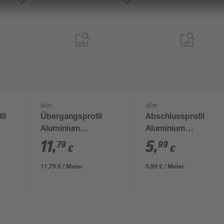
alfer
alfer
il
Übergangsprofil
Abschlussprofil
Aluminium
Aluminium
0 x
nussbaumfarben 1000
messingfarben 1000
11
,
5
,
79
99
€
€
x 37 mm
30 mm
11,79 € / Meter
5,99 € / Meter