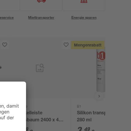
eservice
Miettransporter
Energie sparen
Mengenrabatt
Kosche
B1
Sockelleiste
Silikon transparent
Nussbaum 2400 x 45
280 ml
x 20 mm
7
,
3
,
99
49