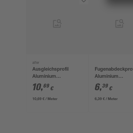
alfer
Ausgleichsprofil
Fugenabdeckprof
Aluminium
Aluminium
nussbaumfarben 38,5
champagner 100
10
,
6
,
69
39
€
€
x 5 mm
25 mm
10,69 € / Meter
6,39 € / Meter