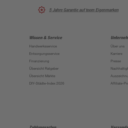
5 Jahre Garantie auf toom Eigenmarken
Wissen & Service
Unterne
Handwerksservice
Über uns
Entsorgungsservice
Karriere
Finanzierung
Presse
Übersicht Ratgeber
Nachhaltigk
Übersicht Märkte
Auszeichn
DIY-Städte-Index 2026
Affiliate-
Zahlungsarten
Versanda