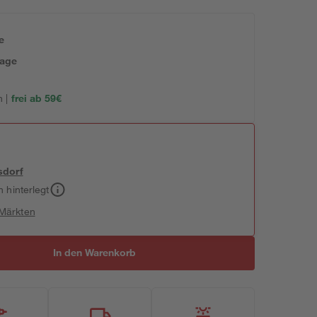
e
tage
 |
frei ab 59€
sdorf
h hinterlegt
 Märkten
In den Warenkorb