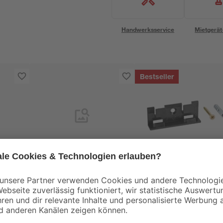
Handwerksservice
Mietgerät
Bestseller
Kosche
toom
Clip-Sockelleiste
Clips für
gerade 2400 x 58 x 16
Sockelleisten 'Nr. 1'
 1000
mm Lapacho
schwarz, 20 Stück
10
,
8
,
99
49