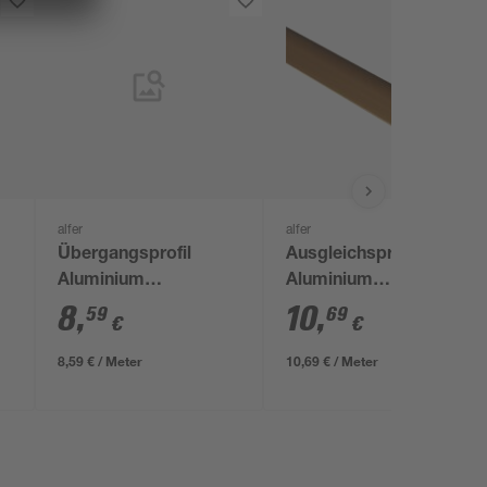
alfer
alfer
Übergangsprofil
Ausgleichsprofil
Aluminium
Aluminium
 x
bronzefarben 1000 x
messingfarben 1000 x
8
,
10
,
59
69
€
€
20 mm
38,5 mm
8,59 € / Meter
10,69 € / Meter