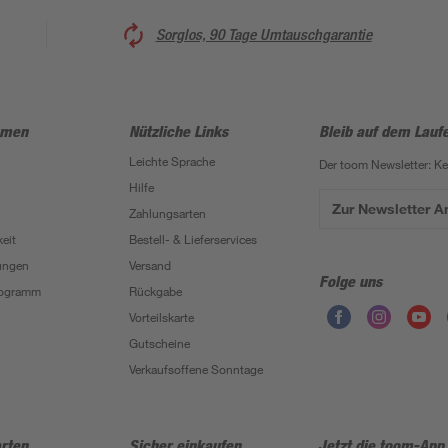
Sorglos, 90 Tage Umtauschgarantie
hmen
Nützliche Links
Bleib auf dem Lauf
Leichte Sprache
Der toom Newsletter: K
Hilfe
Zur Newsletter 
Zahlungsarten
eit
Bestell- & Lieferservices
ungen
Versand
Folge uns
Programm
Rückgabe
Vorteilskarte
Gutscheine
Verkaufsoffene Sonntage
rten
Sicher einkaufen
Jetzt die toom-App