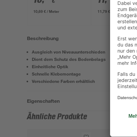
€
€
x 5 mm
x 37 mm
10,69 € / Meter
11,79 € / Meter
Beschreibung
Ausgleich von Niveauunterschieden
Dient dem Schutz des Bodenbelags
Einheitliche Optik
Schnelle Klebemontage
Verschiedene Farben erhältlich
Eigenschaften
Ähnliche Produkte