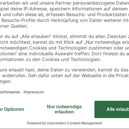
€
€
Chocolate
4,58 € / Meter
Das hochwertige Übergangsprofil 
sowie der schützenden Eigenschaf
der Bodenverlegung Schnittkanten 
geschlossen werden sollen. Mittels 
langfristig am Boden.