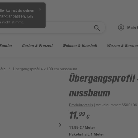
✕
ier kannst du deinen
, falls
Markt anpassen
r nicht stimmt.
Mein 
Sanitär
Garten & Freizeit
Wohnen & Haushalt
Wissen & Servic
file
/
Übergangsprofil 4 x 100 cm nussbaum
Übergangsprofil 
nussbaum
Produktdetails
| Artikelnummer
:
6500106
11
,
99
€
11,99 € / Meter
Paketinhalt:
1 Meter