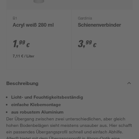
B1
Gardinia
Acryl weiß 280 ml
Schienenverbinder
1
,
3
,
99
99
€
€
7,11 € / Liter
Beschreibung
Licht- und Feuchtigkeitsbeständig
einfache Klebemontage
aus robustem Aluminium
Der Übergang zwischen zwei unterschiedlichen, aber gleich
hohen Bodenbelägen sieht meistens unsauber aus. Hier schafft
ein passendes Übergangsprofil schnell und einfach Abhilfe.
Alfer® bietet mit dem Übergangsprofil in Ahorn-Optik eine