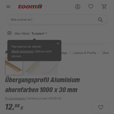
Mein Markt:
Troisdorf
✕
Hier kannst du deinen
, falls er nicht
Markt anpassen
/
Bauen & Renovieren
/
Bodenbeläge
/
Leisten & Profile
/
Übergang
stimmt.
Übergangsprofil Aluminium
ahornfarben 1000 x 30 mm
Produktdetails
| Artikelnummer
:
6508140
12
,
89
€