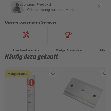
Fragen zum Produkt?
Sofort-Videoberatung aus dem Markt
Unsere passenden Services
Handwerksservice
Mietgeräteservice
Miettra
Häufig dazu gekauft
Mengenrabatt