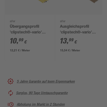
alfer
alfer
Übergangsprofil
Ausgleichsprofil
'clipstech®-vario'
'clipstech®-vario'
Aluminium
Aluminium
10
,
13
,
99
99
€
€
messingfarben 900 x
bronzefarben 900 x 40
33 mm
mm
12,21 € / Meter
15,54 € / Meter
5 Jahre Garantie auf toom Eigenmarken
Sorglos, 90 Tage Umtauschgarantie
Abholung im Markt in 2 Stunden