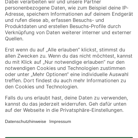
Zahlungsarten
Versandarten
Sicher einkaufen
Jetzt die toom-App herunterladen
Alle Preisangaben in EUR inkl. gesetzl. MwSt.. Die dargestellten Angebote sind unter
Umständen nicht in allen Märkten verfügbar. Die angegebenen Verfügbarkeiten beziehen
sich auf den unter "Mein Markt" ausgewählten toom Baumarkt. Alle Angebote und
Produkte nur solange der Vorrat reicht.
*Paketversand ab 59 € versandkostenfrei, gilt nicht für Artikel mit Speditionsversand, hier
fallen zusätzliche Versandkosten an.