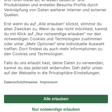
Sicher einkaufen
Jetzt die toom-App herunterladen
Alle Preisangaben in EUR inkl. gesetzl. MwSt.. Die dargestellten Angebote sind unter
Umständen nicht in allen Märkten verfügbar. Die angegebenen Verfügbarkeiten beziehen
sich auf den unter "Mein Markt" ausgewählten toom Baumarkt. Alle Angebote und
Produkte nur solange der Vorrat reicht.
*Paketversand ab 59 € versandkostenfrei, gilt nicht für Artikel mit Speditionsversand, hier
fallen zusätzliche Versandkosten an.
Datenschutz
Privatsphäre
Impressum
AGB
Nutzungsbedingungen
Widerrufsrecht
Vertrag widerrufen
Barrierefreiheit