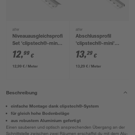
alfer
alfer
Niveauausgleichsprofil-
Abschlussprofil
Set 'clipstech®-mini',
'clipstech®-mini'
silber eloxiert
Aluminium silber 1000
12
,
13
,
99
29
€
€
x 19,5 mm
12,99 € / Meter
13,29 € / Meter
Beschreibung
einfache Montage dank clipstech®-System
für gleich hohe Bodenbeläge
aus robustem Aluminium gefertigt
Einen sauberen und optisch ansprechenden Übergang an der
Schnittstelle zwischen zwei Räumen erschaffst du mit dem Alu-