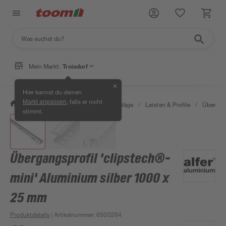
Mein Markt:
Troisdorf
✕
Hier kannst du deinen
, falls er nicht
Markt anpassen
/
Bauen & Renovieren
/
Bodenbeläge
/
Leisten & Profile
/
Übergang
stimmt.
Übergangsprofil 'clipstech®-
mini' Aluminium silber 1000 x
25 mm
Produktdetails
| Artikelnummer
:
6500264