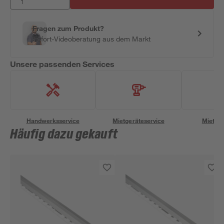
Fragen zum Produkt?
Sofort-Videoberatung aus dem Markt
Unsere passenden Services
Handwerksservice
Mietgeräteservice
Miettra
Häufig dazu gekauft