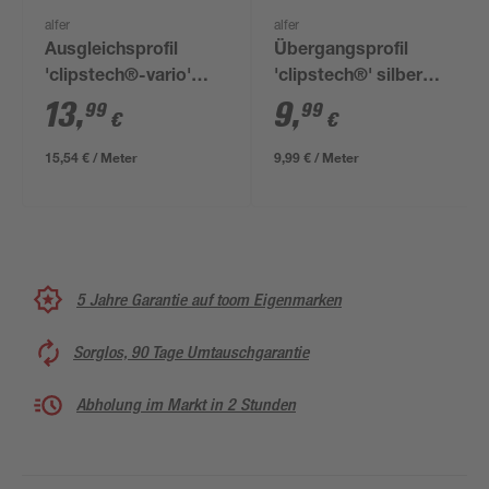
alfer
alfer
Ausgleichsprofil
Übergangsprofil
'clipstech®-vario'
'clipstech®' silber
Aluminium titanfarben
1000 x 46 mm
13
,
9
,
99
99
€
€
900 x 40 mm
15,54 € / Meter
9,99 € / Meter
5 Jahre Garantie auf toom Eigenmarken
Sorglos, 90 Tage Umtauschgarantie
Abholung im Markt in 2 Stunden