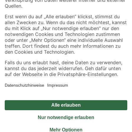
Sicher einkaufen
Jetzt die toom-App herunterladen
Alle Preisangaben in EUR inkl. gesetzl. MwSt.. Die dargestellten Angebote sind unter
Umständen nicht in allen Märkten verfügbar. Die angegebenen Verfügbarkeiten beziehen
sich auf den unter "Mein Markt" ausgewählten toom Baumarkt. Alle Angebote und
Produkte nur solange der Vorrat reicht.
*Paketversand ab 59 € versandkostenfrei, gilt nicht für Artikel mit Speditionsversand, hier
fallen zusätzliche Versandkosten an.
Datenschutz
Privatsphäre
Impressum
AGB
Nutzungsbedingungen
Widerrufsrecht
Vertrag widerrufen
Barrierefreiheit
© 2026 toom Baumarkt GmbH