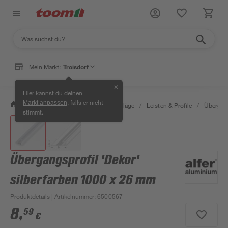
Mein Markt:
Troisdorf
✕
Hier kannst du deinen
, falls er nicht
Markt anpassen
/
Bauen & Renovieren
/
Bodenbeläge
/
Leisten & Profile
/
Übergang
stimmt.
Übergangsprofil 'Dekor'
silberfarben 1000 x 26 mm
Produktdetails
| Artikelnummer
:
6500567
8
,
59
€