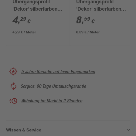
Übergangsprofil
Übergangsprofil
'Dekor' silberfarben
'Dekor' silberfarben
1000 x 20,5 mm
38 x 3 x 1000 mm
4
,
8
,
29
59
€
€
4,29 € / Meter
8,59 € / Meter
5 Jahre Garantie auf toom Eigenmarken
Sorglos, 90 Tage Umtauschgarantie
Abholung im Markt in 2 Stunden
Wissen & Service