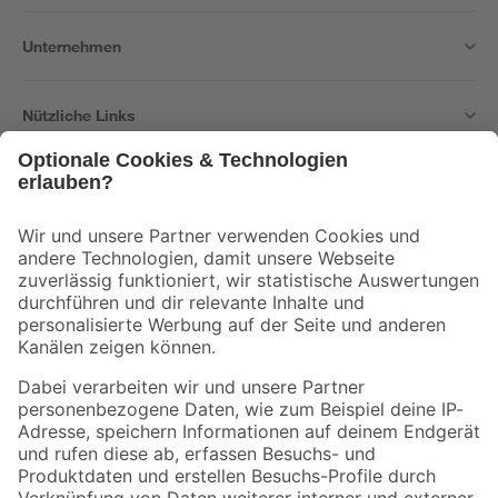
Unternehmen
Nützliche Links
Bleib auf dem Laufenden mit unserem Newsletter
Der toom Newsletter: Keine Angebote und Aktionen mehr verpassen!
Zur Newsletter Anmeldung
Folge uns
Zahlungsarten
Versandarten