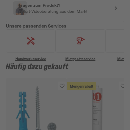
Fragen zum Produkt?
Sofort-Videoberatung aus dem Markt
Unsere passenden Services
Handwerksservice
Mietgeräteservice
Miettra
Häufig dazu gekauft
Mengenrabatt