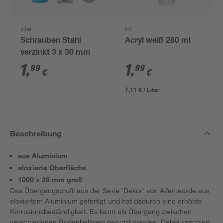
alfer
B1
Schrauben Stahl
Acryl weiß 280 ml
verzinkt 3 x 30 mm
1
,
1
,
99
99
€
€
7,11 € / Liter
Beschreibung
aus Aluminium
eloxierte Oberfläche
1000 x 26 mm groß
Das Übergangsprofil aus der Serie 'Dekor' von Alfer wurde aus
eloxiertem Aluminium gefertigt und hat dadurch eine erhöhte
Korrosionsbeständigkeit. Es kann als Übergang zwischen
verschiedenen Bodenbelägen genutzt werden. Dabei kaschiert