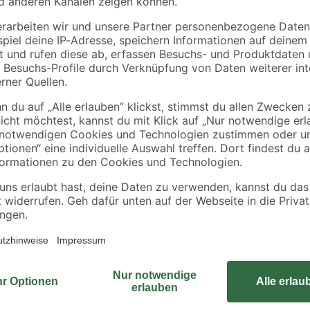
Marley
Kirchhoff
Ø
HTB-Bogen grau 87°
Verbindungswinkel
DN 90
90° Polypropylen 25 
25 mm
2
,
6
,
29
99
€
€
Im Nu sind Rohre aus Kupfer mit
Messing von Kirchhoff verbunden. D
Übergangsstück sowohl unter als a
Werkzeugen entfällt, da eine Seit
einem Klemmfitting ausgestattet ist