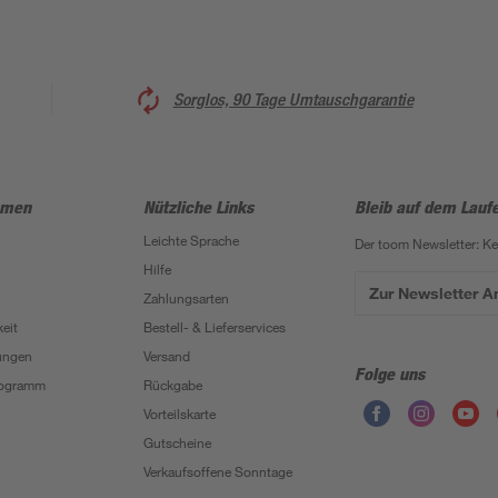
Sorglos, 90 Tage Umtauschgarantie
hmen
Nützliche Links
Bleib auf dem Lauf
Leichte Sprache
Der toom Newsletter: K
Hilfe
Zur Newsletter 
Zahlungsarten
eit
Bestell- & Lieferservices
ungen
Versand
Folge uns
Programm
Rückgabe
Vorteilskarte
Gutscheine
Verkaufsoffene Sonntage