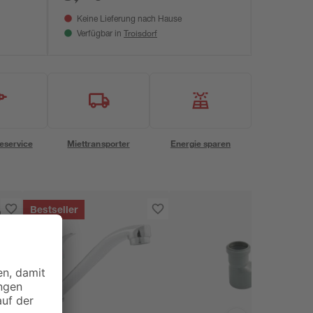
Keine Lieferung nach Hause
Troisdorf
Verfügbar in
eservice
Miettransporter
Energie sparen
Bestseller