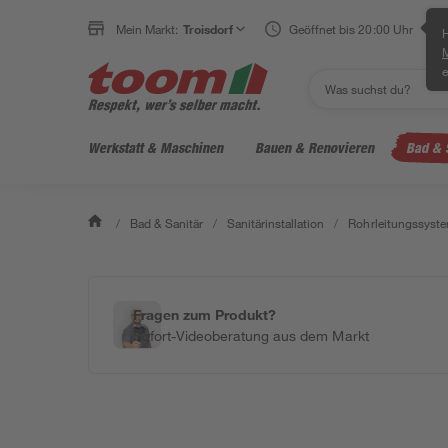
Mein Markt:
Troisdorf
Geöffnet bis 20:00 Uhr
H
e
Werkstatt & Maschinen
Bauen & Renovieren
Bad & 
/
Bad & Sanitär
/
Sanitärinstallation
/
Rohrleitungssyst
Fragen zum Produkt?
Sofort-Videoberatung aus dem Markt