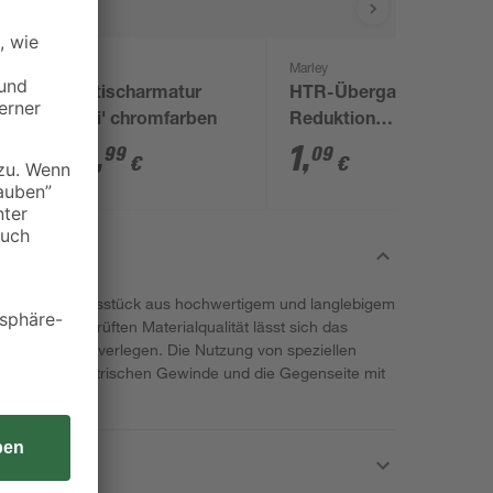
B1
Marley
Spültischarmatur
HTR-Übergangsrohr
x
'Carli' chromfarben
Reduktion
exzentrisch DN 50/40
22
,
1
,
99
09
€
€
 dem Übergangsstück aus hochwertigem und langlebigem
ank der geprüften Materialqualität lässt sich das
uch auf Putz verlegen. Die Nutzung von speziellen
e mit einem metrischen Gewinde und die Gegenseite mit
.