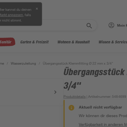
✕
ier kannst du deinen
, falls
Markt anpassen
r nicht stimmt.
Mein 
Sanitär
Garten & Freizeit
Wohnen & Haushalt
Wissen & Servic
eme
/
Wasserzuleitung
/
Übergangsstück Klemmfitting Ø 22 mm x 3/4"
Übergangsstück 
3/4"
Produktdetails
| Artikelnummer
:
5484699
Aktuell nicht verfügbar
Wir können dir dieses Produ
Verfügbarkeit in anderen 