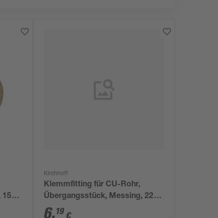
Kirchhoff
Klemmfitting für CU-Rohr,
 15
Übergangsstück, Messing, 22
mm x 3/4"IG
6
,
19
€