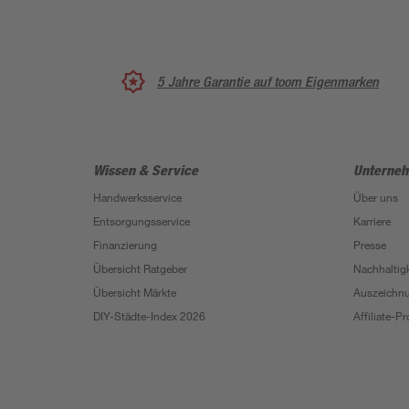
5 Jahre Garantie auf toom Eigenmarken
Wissen & Service
Unterne
Handwerksservice
Über uns
Entsorgungsservice
Karriere
Finanzierung
Presse
Übersicht Ratgeber
Nachhaltigk
Übersicht Märkte
Auszeichn
DIY-Städte-Index 2026
Affiliate-