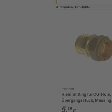
Alternative Produkte
Kirchhoff
Klemmfitting für CU-Rohr,
Übergangsstück, Messing,
mm x 1/2"AG
5
,
19
€