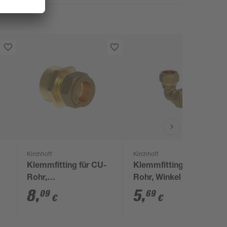
Kirchhoff
Kirchhoff
Klemmfitting für CU-
Klemmfitting für CU-
Rohr,
Rohr, Winkel 90°,
Übergangsstück,
Messing, blank, 15
8
,
5
,
09
69
€
€
Messing, 22 mm x
mm
1"AG