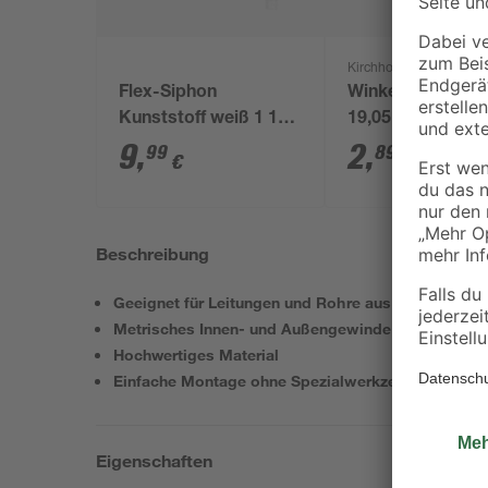
Kirchhoff
Flex-Siphon
Winkel 90 Grad 
Kunststoff weiß 1 1/2'
19,05 mm (3/4”)
x 40/50 mm
9
,
2
,
99
89
€
€
Beschreibung
Geeignet für Leitungen und Rohre aus Kupfer
Metrisches Innen- und Außengewinde
Hochwertiges Material
Einfache Montage ohne Spezialwerkzeug
Eigenschaften