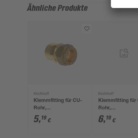
Ähnliche Produkte
Kirchhoff
Kirchhoff
Klemmfitting für CU-
Klemmfitting für
Rohr,
Rohr,
Übergangsstück,
Übergangsstück
5
,
6
,
19
19
€
€
Messing, 15 mm x
Messing, 22 mm
1/2"AG
3/4"IG