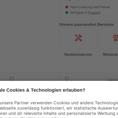
Keine Lieferung nach Hause
Troisdorf
Verfügbar in
Unsere passenden Services
Handwerksservice
Mietgerät