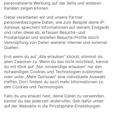
Folge uns
Zahlungsarten
Versandarten
Sicher einkaufen
Jetzt die toom-App herunterladen
Alle Preisangaben in EUR inkl. gesetzl. MwSt.. Die dargestellten Angebote sind unter
Umständen nicht in allen Märkten verfügbar. Die angegebenen Verfügbarkeiten beziehen
sich auf den unter "Mein Markt" ausgewählten toom Baumarkt. Alle Angebote und