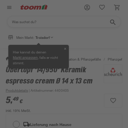
Mein Markt:
Troisdorf
✕
Hier kannst du deinen
, falls er nicht
Markt anpassen
/
Garten & Freizeit
/
Gartendekoration & Pflanzgefäße
/
Pflanzgefäße
stimmt.
Übertopf '14/950' Keramik
espresso cream Ø 14 x 13 cm
Produktdetails
| Artikelnummer
:
4400405
5
,
49
€
inkl. 19% MwSt.
Lieferung nach Hause