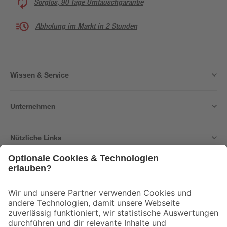
Sorglos, 90 Tage Umtauschgarantie
Abholung im Markt in 2 Stunden
Wissen & Service
Unternehmen
Nützliche Links
Bleib auf dem Laufenden mit unserem Newsletter
Der toom Newsletter: Keine Angebote und Aktionen mehr verpassen!
Zur Newsletter Anmeldung