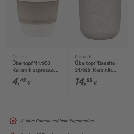
Scheurich
Scheurich
Übertopf '11/950'
Übertopf 'Basalto
Keramik espresso
21/980' Keramik
cream Ø 11 x 9,5 cm
betongrau Ø 20,2 x
4
,
14
,
49
99
€
€
18,3 cm
5 Jahre Garantie auf toom Eigenmarken