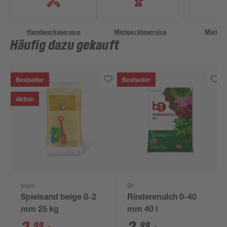
Handwerksservice
Mietgeräteservice
Miettra
Häufig dazu gekauft
Bestseller
Bestseller
Aktion
toom
B1
Spielsand beige 0-2
Rindenmulch 0-40
mm 25 kg
mm 40 l
99
99