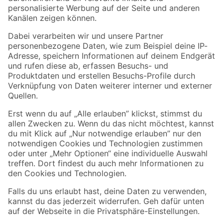
Folge uns
Zahlungsarten
Versandarten
Sicher einkaufen
Jetzt die toom-App herunterladen
Alle Preisangaben in EUR inkl. gesetzl. MwSt.. Die dargestellten Angebote sind unter
Umständen nicht in allen Märkten verfügbar. Die angegebenen Verfügbarkeiten beziehen
sich auf den unter "Mein Markt" ausgewählten toom Baumarkt. Alle Angebote und