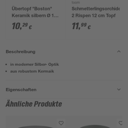
toom
Übertopf "Boston"
Schmetterlingsorchidee
Keramik silbern Ø 16
2 Rispen 12 cm Topf
cm
10
,
11
,
29
99
€
€
Beschreibung
in moderner Silber- Optik
aus robustem Kermaik
Eigenschaften
Ähnliche Produkte