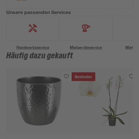
Unsere passenden Services
Handwerksservice
Mietgeräteservice
Miettra
Häufig dazu gekauft
Bestseller