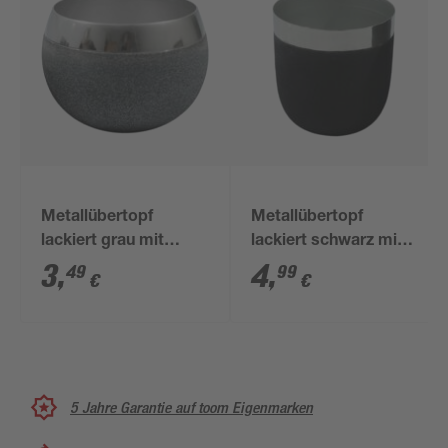
Metallübertopf
Metallübertopf
lackiert grau mit
lackiert schwarz mit
Silberrand 9 x 10 x 7
Silberrand 10 x 10 cm
3
,
4
,
49
99
€
€
cm
5 Jahre Garantie auf toom Eigenmarken