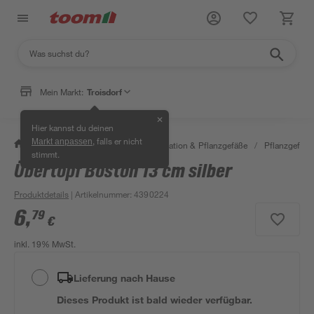
Mein Markt:
Troisdorf
✕
Hier kannst du deinen
, falls er nicht
Markt anpassen
/
Garten & Freizeit
/
Gartendekoration & Pflanzgefäße
/
Pflanzgefäße
stimmt.
Übertopf Boston 13 cm silber
Produktdetails
| Artikelnummer
:
4390224
6
,
79
€
inkl. 19% MwSt.
Lieferung nach Hause
Dieses Produkt ist bald wieder verfügbar.