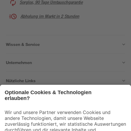
Sorglos, 90 Tage Umtauschgarantie
Abholung im Markt in 2 Stunden
Wissen & Service
Unternehmen
Nützliche Links
Bleib auf dem Laufenden mit unserem Newsletter
Der toom Newsletter: Keine Angebote und Aktionen mehr verpassen!
Zur Newsletter Anmeldung