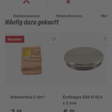
Handwerksservice
Mietgeräteservice
Miettra
Häufig dazu gekauft
Bestseller
Anfeuerholz 5 dm³
Endkappe E48 Ø 42,4
x 2 mm
99
99