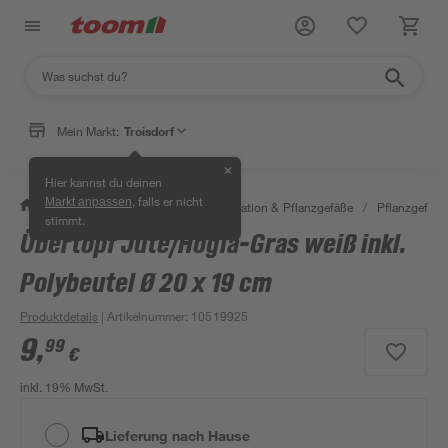
Mein Markt:
Troisdorf
✕
Hier kannst du deinen
, falls er nicht
Markt anpassen
/
Garten & Freizeit
/
Gartendekoration & Pflanzgefäße
/
Pflanzgefäße
stimmt.
Übertopf Jute/Hogla-Gras weiß inkl.
Polybeutel Ø 20 x 19 cm
Produktdetails
| Artikelnummer
:
10519925
9
,
99
€
inkl. 19% MwSt.
Lieferung nach Hause