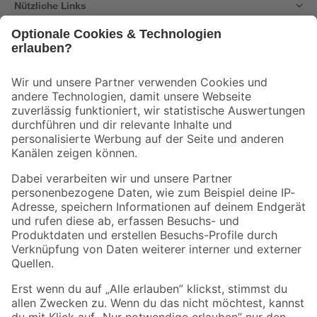
Nützliche Links
Bleib auf dem Laufenden mit unserem Newsletter
Der toom Newsletter: Keine Angebote und Aktionen mehr verpassen!
Zur Newsletter Anmeldung
Folge uns
Zahlungsarten
Versandarten
Sicher einkaufen