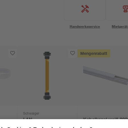
Handwerksservice
Mietgerät
Mengenrabatt
Schwaiger
LAN-
Kabelkanal weiß 200
bel
Fensterdurchführung
x 15 x 15 mm