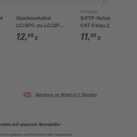
Schwaiger
el
Glasfaserkabel
S/FTP-Netzwerkkabel
LC/APC-zu-LC/UPC
CAT 6 blau 2,5 m
weiß 3 m
12
,
11
,
99
99
€
€
Abholung im Markt in 2 Stunden
enden mit unserem Newsletter
eine Angebote und Aktionen mehr verpassen!