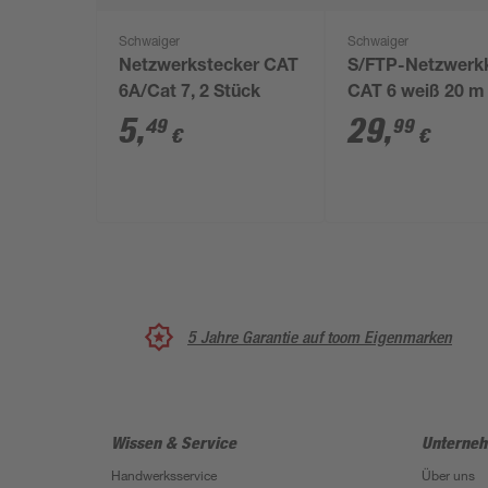
Schwaiger
Schwaiger
Netzwerkstecker CAT
S/FTP-Netzwerk
6A/Cat 7, 2 Stück
CAT 6 weiß 20 m
5
,
29
,
49
99
€
€
5 Jahre Garantie auf toom Eigenmarken
Wissen & Service
Unterne
Handwerksservice
Über uns