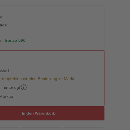
e
tage
 |
frei ab 59€
sdorf
 empfehlen dir eine Bestellung im Markt.
h hinterlegt
 Märkten
In den Warenkorb