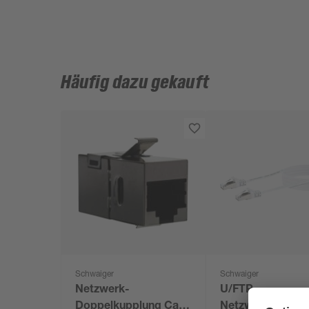
Häufig dazu gekauft
Schwaiger
Schwaiger
Netzwerk-
U/FTP-
Doppelkupplung Cat-
Netzwerkflachka