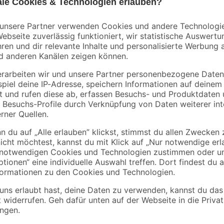
RJ45
7
,
1
,
99
69
€
€
0,85 € / Meter
Mit diesem SCHWAIGER® CAT 6 Ne
net bzw. Netzwerk
Netzwerk verbunden werden. Dabe
einen HUB oder an einen ADSL bz
angespritzte Zugentlastung wird e
sich durch seine flache Bauform 
t, bis zu 1 GBit/s