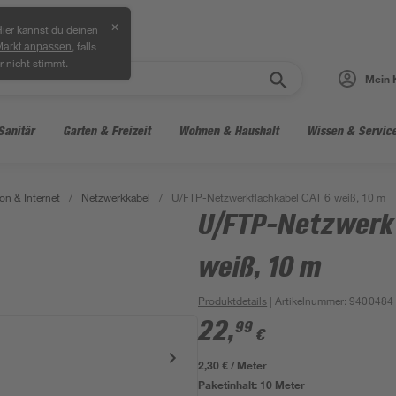
✕
ier kannst du deinen
, falls
Markt anpassen
r nicht stimmt.
Mein 
Sanitär
Garten & Freizeit
Wohnen & Haushalt
Wissen & Servic
on & Internet
/
Netzwerkkabel
/
U/FTP-Netzwerkflachkabel CAT 6 weiß, 10 m
U/FTP-Netzwerkf
weiß, 10 m
Produktdetails
| Artikelnummer
:
9400484
22
,
99
€
2,30 € / Meter
Paketinhalt:
10 Meter