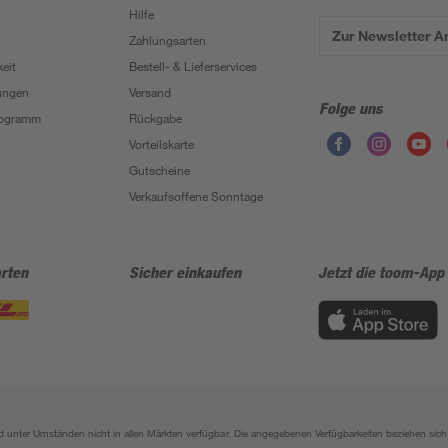
Hilfe
Zur Newsletter 
Zahlungsarten
eit
Bestell- & Lieferservices
ungen
Versand
Folge uns
Programm
Rückgabe
Vorteilskarte
Gutscheine
Verkaufsoffene Sonntage
rten
Sicher einkaufen
Jetzt die toom-App
sind unter Umständen nicht in allen Märkten verfügbar. Die angegebenen Verfügbarkeiten beziehen s