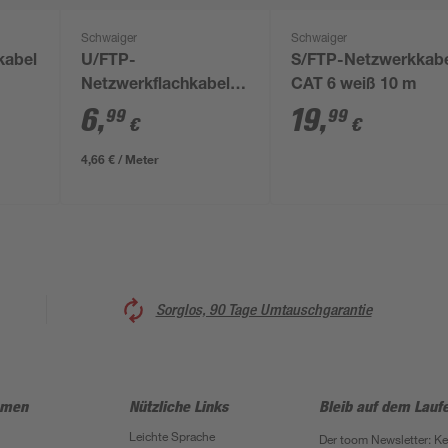
Schwaiger
Schwaiger
kabel
U/FTP-
S/FTP-Netzwerkkab
Netzwerkflachkabel
CAT 6 weiß 10 m
CAT 6 weiß, 1,5 m
6
,
19
,
99
99
€
€
4,66 € / Meter
Sorglos, 90 Tage Umtauschgarantie
hmen
Nützliche Links
Bleib auf dem Lauf
Leichte Sprache
Der toom Newsletter: K