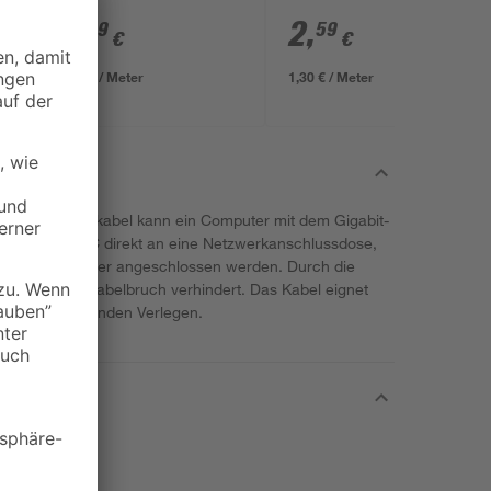
CAT 6 weiß, 3 m
8
,
2
,
99
59
€
€
3,00 € / Meter
1,30 € / Meter
tzwerkflachkabel kann ein Computer mit dem Gigabit-
i kann ein PC direkt an eine Netzwerkanschlussdose,
w. TDSL Splitter angeschlossen werden. Durch die
in möglicher Kabelbruch verhindert. Das Kabel eignet
zum platzsparenden Verlegen.