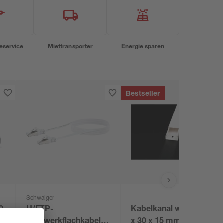
eservice
Miettransporter
Energie sparen
Bestseller
Schwaiger
0
U/FTP-
Kabelkanal weiß 2000
Netzwerkflachkabel
x 30 x 15 mm