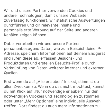
Bleib auf dem Laufenden mit unserem Newsletter
Der toom Newsletter: Keine Angebote und Aktionen mehr verpassen!
Zur Newsletter Anmeldung
Folge uns
Zahlungsarten
Versandarten
Sicher einkaufen
Jetzt die toom-App herunterladen