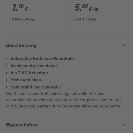
ungeschliffen 1690 x
1
,
5
,
78
99
€
€
/ m²
634 x 12 mm
0,89 € / Meter
6,41 € / Pack
Beschreibung
dekorative Kette aus Runddraht
Ist vielseitig einsetzbar
bis 7 KG belastbar
Stahl vernickelt
Sehr stabil und dekorativ
Die Glieder dieser Kette sind ungeschweißt. Für den
dekorativen Inneneinsatz geeignet. Kettenglieder können auf-
und zugebogen werden zum Verbinden einzelner Abschnitte.
Eigenschaften