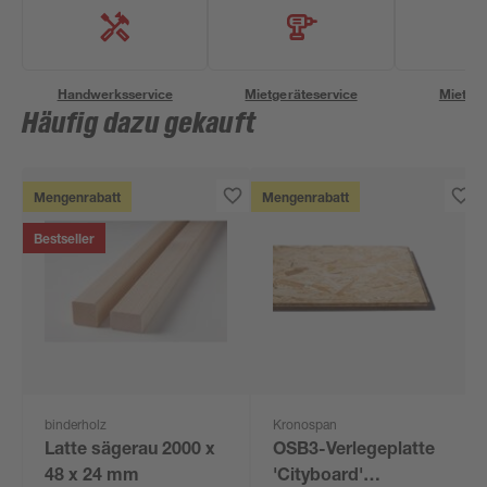
Handwerksservice
Mietgeräteservice
Miettra
Häufig dazu gekauft
Mengenrabatt
Mengenrabatt
Bestseller
binderholz
Kronospan
Latte sägerau 2000 x
OSB3-Verlegeplatte
48 x 24 mm
'Cityboard'