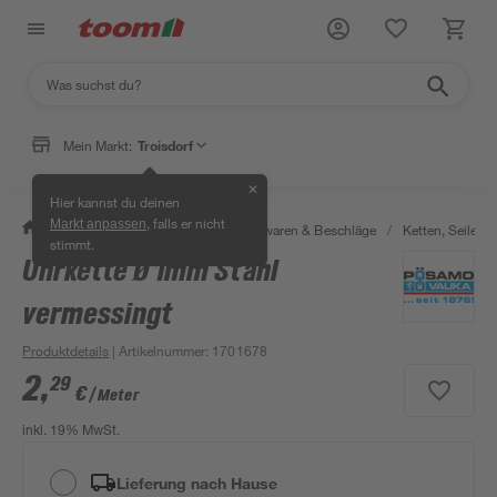
Mein Markt:
Troisdorf
✕
Hier kannst du deinen
, falls er nicht
Markt anpassen
/
Werkstatt & Maschinen
/
Eisenwaren & Beschläge
/
Ketten, Seile & 
stimmt.
Uhrkette Ø 1mm Stahl
vermessingt
Produktdetails
| Artikelnummer
:
1701678
2
,
29
€
/ Meter
inkl. 19% MwSt.
Lieferung nach Hause