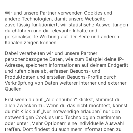
Bleib auf dem Laufenden mit unserem Newsletter
Der toom Newsletter: Keine Angebote und Aktionen mehr verpassen!
Zur Newsletter Anmeldung
Folge uns
Zahlungsarten
Versandarten
Sicher einkaufen
Jetzt die toom-App herunterladen