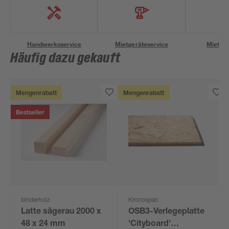
Handwerksservice
Mietgeräteservice
Miettra
Häufig dazu gekauft
Mengenrabatt
Mengenrabatt
Bestseller
binderholz
Kronospan
Latte sägerau 2000 x
OSB3-Verlegeplatte
48 x 24 mm
'Cityboard'