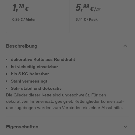
ungeschliffen 1690 x
1
,
5
,
78
99
€
€
/ m²
634 x 12 mm
0,89 € / Meter
6,41 € / Pack
Beschreibung
dekorative Kette aus Runddraht
Ist vielseitig einsetzbar
bis 5 KG belastbar
Stahl vermessingt
Sehr stabil und dekorativ
Die Glieder dieser Kette sind ungeschweißt. Für den
dekorativen Inneneinsatz geeignet. Kettenglieder können auf-
und zugebogen werden zum Verbinden einzelner Abschnitte.
Eigenschaften