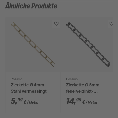
Ähnliche Produkte
Pösamo
Pösamo
Zierkette Ø 4mm
Zierkette Ø 5mm
Stahl vermessingt
feuerverzinkt-
geschwärzt
5
,
14
,
99
99
€
€
/ Meter
/ Meter