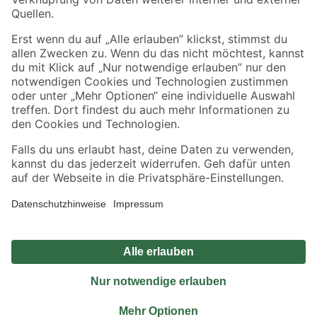
Sicher einkaufen
Jetzt die toom-App herunterladen
Alle Preisangaben in EUR inkl. gesetzl. MwSt.. Die dargestellten Angebote sind unter
Umständen nicht in allen Märkten verfügbar. Die angegebenen Verfügbarkeiten beziehen
sich auf den unter "Mein Markt" ausgewählten toom Baumarkt. Alle Angebote und
Produkte nur solange der Vorrat reicht.
*Paketversand ab 59 € versandkostenfrei, gilt nicht für Artikel mit Speditionsversand, hier
fallen zusätzliche Versandkosten an.
Datenschutz
Privatsphäre
Impressum
AGB
Nutzungsbedingungen
Widerrufsrecht
Vertrag widerrufen
Barrierefreiheit
© 2026 toom Baumarkt GmbH