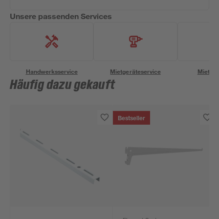
Unsere passenden Services
Handwerksservice
Mietgeräteservice
Miettra
Häufig dazu gekauft
Bestseller