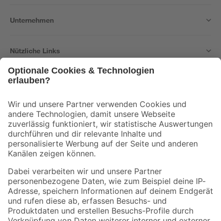
Unternehmen
Nützliche Links
Bleib auf dem Laufenden mit unserem Newsletter
Der toom Newsletter: Keine Angebote und Aktionen mehr verpassen!
Zur Newsletter Anmeldung
Folge uns
Zahlungsarten
Versandarten