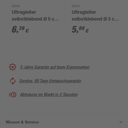
toom
toom
Ultragleiter
Ultragleiter
selbstklebend Ø 5 cm
selbstklebend Ø 3 cm
grau 4 Stück
braun 4 Stück
6
,
5
,
39
89
€
€
5 Jahre Garantie auf toom Eigenmarken
Sorglos, 90 Tage Umtauschgarantie
Abholung im Markt in 2 Stunden
Wissen & Service