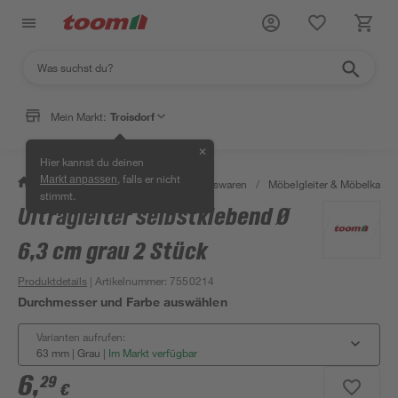
Mein Markt:
Troisdorf
✕
Hier kannst du deinen
, falls er nicht
Markt anpassen
/
Wohnen & Haushalt
/
Haushaltswaren
/
Möbelgleiter & Möbelkapp
stimmt.
Ultragleiter selbstklebend Ø
6,3 cm grau 2 Stück
Produktdetails
| Artikelnummer
:
7550214
Durchmesser und Farbe auswählen
Varianten aufrufen:
63 mm | Grau
|
Im Markt verfügbar
6
,
29
€