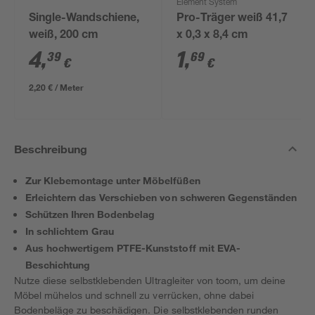
Element System
Single-Wandschiene,
Pro-Träger weiß 41,7
weiß, 200 cm
x 0,3 x 8,4 cm
4
,
1
,
39
69
€
€
2,20 € / Meter
Beschreibung
Zur Klebemontage unter Möbelfüßen
Erleichtern das Verschieben von schweren Gegenständen
Schützen Ihren Bodenbelag
In schlichtem Grau
Aus hochwertigem PTFE-Kunststoff mit EVA-
Beschichtung
Nutze diese selbstklebenden Ultragleiter von toom, um deine
Möbel mühelos und schnell zu verrücken, ohne dabei
Bodenbeläge zu beschädigen. Die selbstklebenden runden