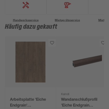
Handwerksservice
Mietgeräteservice
Miettra
Häufig dazu gekauft
Kaindl
Arbeitsplatte 'Eiche
Wandanschlußprofil
Endgrain'
'Eiche Endgrain