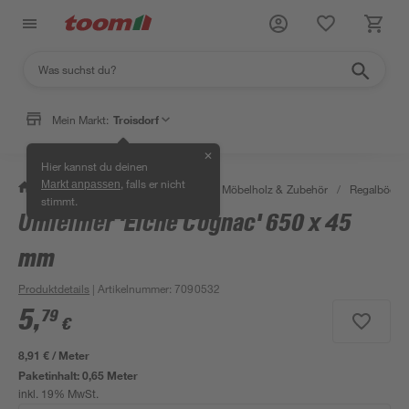
Mein Markt:
Troisdorf
✕
Hier kannst du deinen
, falls er nicht
Markt anpassen
/
Bauen & Renovieren
/
Holz
/
Möbelholz & Zubehör
/
Regalböden
stimmt.
Umleimer 'Eiche Cognac' 650 x 45
mm
Produktdetails
| Artikelnummer
:
7090532
5
,
79
€
8,91 € / Meter
Paketinhalt:
0,65 Meter
inkl. 19% MwSt.