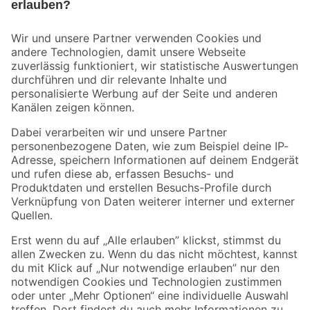
Bleib auf dem Laufenden mit unserem Newsletter
Der toom Newsletter: Keine Angebote und Aktionen mehr verpassen!
Zur Newsletter Anmeldung
Folge uns
Zahlungsarten
Versandarten
Sicher einkaufen
Jetzt die toom-App herunterladen