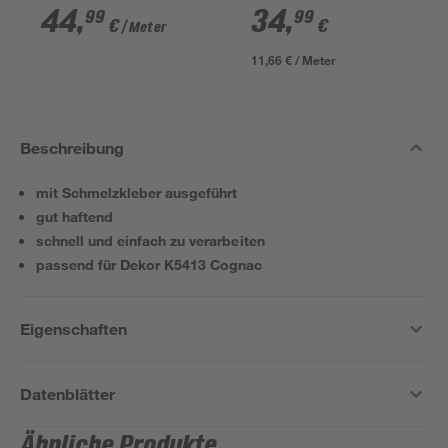
dunkelbraun 4100 x
Cognac K5413' braun
44
,
34
,
99
99
€
€
/ Meter
600 x 38 mm
3000 x 16 x 28 mm
11,66 € / Meter
Beschreibung
mit Schmelzkleber ausgeführt
gut haftend
schnell und einfach zu verarbeiten
passend für Dekor K5413 Cognac
Eigenschaften
Datenblätter
Ähnliche Produkte