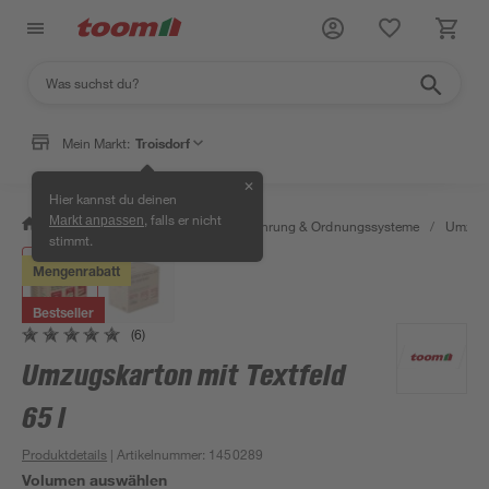
Mein Markt:
Troisdorf
✕
Hier kannst du deinen
, falls er nicht
Markt anpassen
/
Wohnen & Haushalt
/
Aufbewahrung & Ordnungssysteme
/
Umzugs
stimmt.
Mengenrabatt
Bestseller
(6)
Umzugskarton mit Textfeld
65 l
Produktdetails
| Artikelnummer
:
1450289
Volumen auswählen