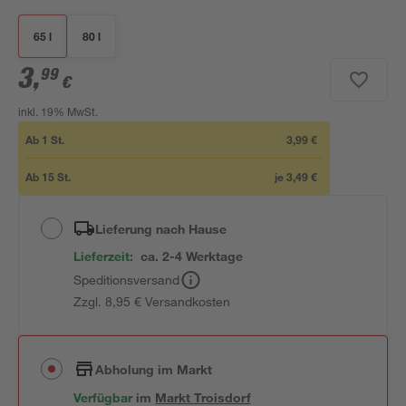
65 l
80 l
3
,
99
€
inkl. 19% MwSt.
Ab
1
St.
3,99 €
Ab
15
St.
je
3,49 €
Lieferung nach Hause
Lieferzeit:
ca. 2-4 Werktage
Speditionsversand
Zzgl. 8,95 € Versandkosten
Abholung im Markt
Verfügbar
im
Markt
Troisdorf