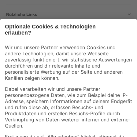
Nützliche Links
Bleib auf dem Laufenden mit unserem Newsletter
Der toom Newsletter: Keine Angebote und Aktionen mehr verpassen!
Zur Newsletter Anmeldung
Folge uns
Zahlungsarten
Versandarten
Sicher einkaufen