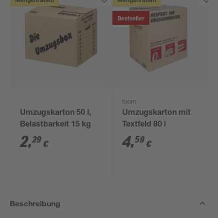
Mengenrabatt
Mengenrabatt
Bestseller
toom
Umzugskarton 50 l,
Umzugskarton mit
Belastbarkeit 15 kg
Textfeld 80 l
2
,
4
,
29
59
€
€
Beschreibung