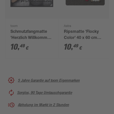
toom
Astra
Schmutzfangmatte
Ripsmatte 'Flocky
'Herzlich Willkommen'
Color' 40 x 60 cm
grau 39 x 58 cm
Schaf anthrazit
10
,
10
,
49
49
€
€
5 Jahre Garantie auf toom Eigenmarken
Sorglos, 90 Tage Umtauschgarantie
Abholung im Markt in 2 Stunden