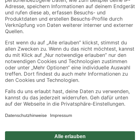
Zahlungsarten
Versandarten
Sicher einkaufen
Jetzt die toom-App herunterladen
Alle Preisangaben in EUR inkl. gesetzl. MwSt.. Die dargestellten Angebote sind unter
Umständen nicht in allen Märkten verfügbar. Die angegebenen Verfügbarkeiten beziehen
sich auf den unter "Mein Markt" ausgewählten toom Baumarkt. Alle Angebote und
Produkte nur solange der Vorrat reicht.
*Paketversand ab 59 € versandkostenfrei, gilt nicht für Artikel mit Speditionsversand, hier
fallen zusätzliche Versandkosten an.
Datenschutz
Privatsphäre
Impressum
AGB