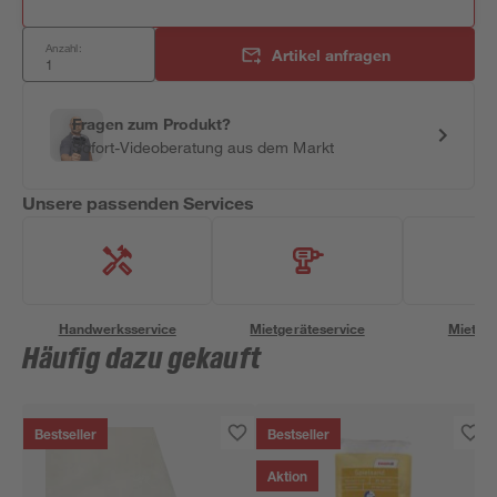
Anzahl:
Artikel anfragen
Fragen zum Produkt?
Sofort-Videoberatung aus dem Markt
Unsere passenden Services
Handwerksservice
Mietgeräteservice
Miettra
Häufig dazu gekauft
Bestseller
Bestseller
Aktion