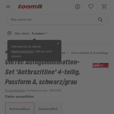
Mein Markt:
Troisdorf
✕
Hier kannst du deinen
, falls er nicht
Markt anpassen
/
Garten & Freizeit
/
Auto & Fahrrad
/
Autozubehör & Autopflege
/
stimmt.
UniTec Autogummimatten-
Set 'Anthrazitline' 4-teilig,
Passform A, schwarz/grau
Produktdetails
| Artikelnummer
:
1924450
Farbe auswählen
Schwarz|Grau
Schwarz|Rot