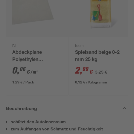
B1
toom
Abdeckplane
Spielsand beige 0-2
Polyethylen
mm 25 kg
transparent 4 x 5 m
0
,
2
,
06
99
€
€
3,29 €
/ m²
1,29 € / Pack
0,12 € / Kilogramm
Beschreibung
schützt den Autoinnenraum
zum Auffangen von Schmutz und Feuchtigkeit