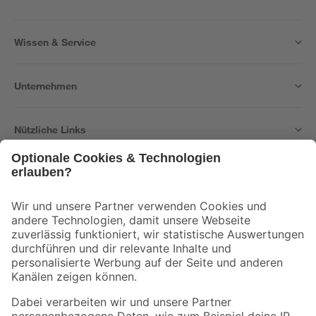
Wissen & Service
Unternehmen
Nützliche Links
Bleib auf dem Laufenden mit unserem Newsletter
Der toom Newsletter: Keine Angebote und Aktionen mehr verpassen!
Zur Newsletter Anmeldung
Folge uns