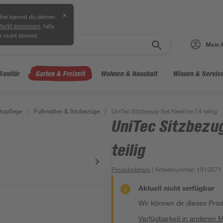
✕
ier kannst du deinen
, falls
Markt anpassen
r nicht stimmt.
Mein 
Sanitär
Garten & Freizeit
Wohnen & Haushalt
Wissen & Servic
topflege
/
Fußmatten & Sitzbezüge
/
UniTec Sitzbezug-Set Newline 14-teilig
UniTec Sitzbezu
teilig
Produktdetails
| Artikelnummer
:
1910571
Aktuell nicht verfügbar
Wir können dir dieses Produ
Verfügbarkeit in anderen 