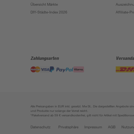
Übersicht Märkte
Auszeichn
DIY-Städte-Index 2026
Affiliate-
Zahlungsarten
Versanda
Alle Preisangaben in EUR inkl. gesetzl. MwSt.. Die dargestellten Angebote 
und Produkte nur solange der Vorrat reicht.
*Paketversand ab 59 € versandkostenfrei, gilt nicht für Artikel mit Speditionsv
Datenschutz
Privatsphäre
Impressum
AGB
Nutzun