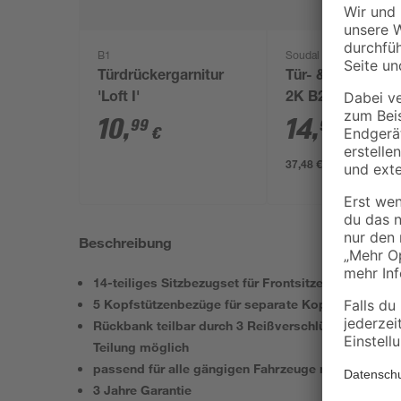
B1
Soudal
Türdrückergarnitur
Tür- & Zargensc
'Loft I'
2K B2 400 ml
10
,
14
,
99
99
€
€
37,48 € / Liter
Beschreibung
14-teiliges Sitzbezugset für Frontsitze und Rückba
5 Kopfstützenbezüge für separate Kopfstützen
Rückbank teilbar durch 3 Reißverschlüsse, dadurc
Teilung möglich
passend für alle gängigen Fahrzeuge mit und ohne
3 Jahre Garantie