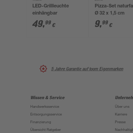
LED-Grillleuchte
Pizza-Set naturf
einhängbar
Ø 32 x 1,5 cm
49
,
9
,
99
99
€
€
5 Jahre Garantie auf toom Eigenmarken
Wissen & Service
Unterne
Handwerksservice
Über uns
Entsorgungsservice
Karriere
Finanzierung
Presse
Übersicht Ratgeber
Nachhaltigk