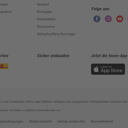
ungen
Versand
Folge uns
Programm
Rückgabe
Vorteilskarte
Gutscheine
Verkaufsoffene Sonntage
rten
Sicher einkaufen
Jetzt die toom-App
sind unter Umständen nicht in allen Märkten verfügbar. Die angegebenen Verfügbarkeiten beziehen s
ersand, hier fallen zusätzliche Versandkosten an.
gsbedingungen
Widerrufsrecht
Vertrag widerrufen
Barrierefreiheit