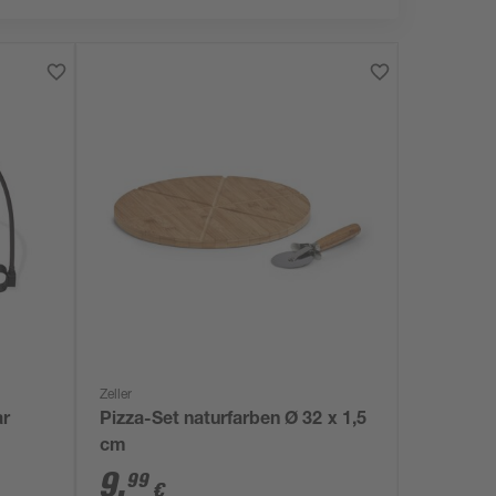
Zeller
ar
Pizza-Set naturfarben Ø 32 x 1,5
cm
9
,
99
€