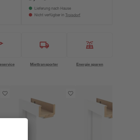
Lieferung nach Hause
Troisdorf
Nicht verfügbar in
eservice
Miettransporter
Energie sparen