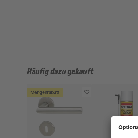
Häufig dazu gekauft
Mengenrabatt