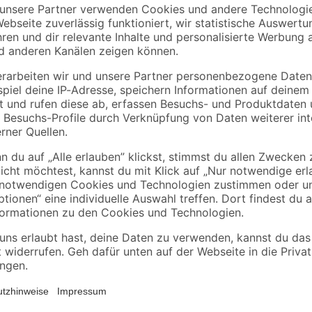
Classen
Classen
haum
Zarge 'Natura' weiß
Zarge 'Natura' weiß
198,5 x 73,5 x 12-14
198,5 x 86 x 14-16 c
cm, Linksanschlag
Rechtsanschlag
129
,
129
,
99
99
€
€
14-teiliges Sitzbezugset für Fron
nk
Kopfstützen Rückbank teilbar dur
asymetrische Teilung möglich pas
h symetrische und asymetrische
Seitenairbag Airbaglösung durch
Schaumstoffunterfütterung
 Seitenairbag