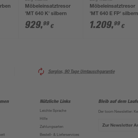
arben
Möbeleinsatztresor
Möbeleinsatztresor
'MT 640 K' silbern
'MT 640 E FP' silber
929
,
1.209
,
99
99
€
€
Sorglos, 90 Tage Umtauschgarantie
hmen
Nützliche Links
Bleib auf dem Lauf
Leichte Sprache
Der toom Newsletter: K
Hilfe
Zur Newsletter 
Zahlungsarten
eit
Bestell- & Lieferservices