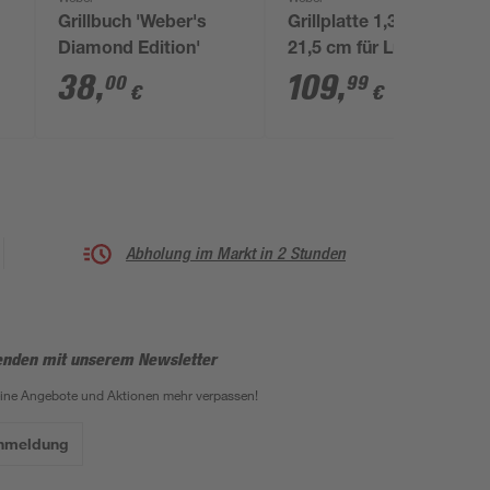
Grillbuch 'Weber's
Grillplatte 1,3 x 28,5 x
n
Diamond Edition'
21,5 cm für Lumin
Compact
38
,
109
,
00
99
€
€
Abholung im Markt in 2 Stunden
enden mit unserem Newsletter
eine Angebote und Aktionen mehr verpassen!
Anmeldung