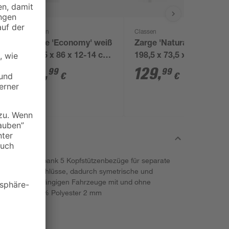
Classen
Classen
Zarge 'Economy' weiß
Zarge 'Natura' weiß
m,
198,5 x 86 x 12-14 cm,
198,5 x 73,5 x 14-16
Rechtsanschlag
cm, Linksanschlag
99
,
129
,
99
99
€
€
tsitze und Rückbank 5 Kopfstützenbezüge für separate
ch 3 Reißverschlüsse, dadurch symetrische und
send für alle gängigen Fahrzeuge mit und ohne
 Dokunaht 100% Polyester 2 mm