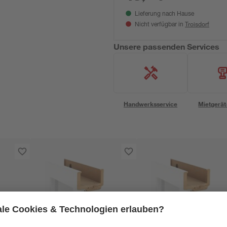
Lieferung nach Hause
Troisdorf
Nicht verfügbar in
Unsere passenden Services
Handwerksservice
Mietgerät