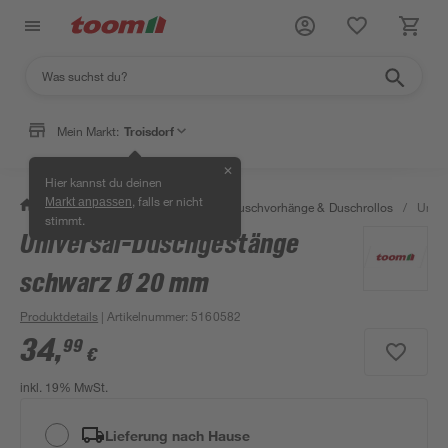
Mein Markt:
Troisdorf
✕
Hier kannst du deinen
, falls er nicht
Markt anpassen
/
Bad & Sanitär
/
Duschen
/
Duschvorhänge & Duschrollos
/
Unive
stimmt.
Universal-Duschgestänge
schwarz Ø 20 mm
Produktdetails
| Artikelnummer
:
5160582
34
,
99
€
inkl. 19% MwSt.
Lieferung nach Hause