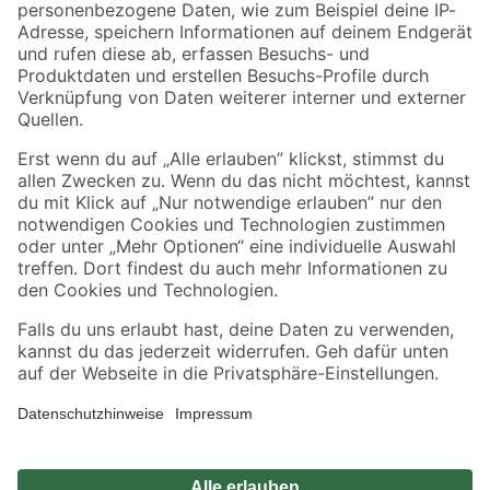
Zahlungsarten
Versandarten
Sicher einkaufen
Jetzt die toom-App herunterladen
Alle Preisangaben in EUR inkl. gesetzl. MwSt.. Die dargestellten Angebote sind unter
Umständen nicht in allen Märkten verfügbar. Die angegebenen Verfügbarkeiten beziehen
sich auf den unter "Mein Markt" ausgewählten toom Baumarkt. Alle Angebote und
Produkte nur solange der Vorrat reicht.
*Paketversand ab 59 € versandkostenfrei, gilt nicht für Artikel mit Speditionsversand, hier
fallen zusätzliche Versandkosten an.
Datenschutz
Privatsphäre
Impressum
AGB