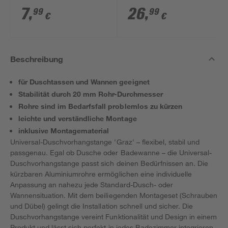
Stück
für Ø 25 mm
7
,
26
,
99
99
€
€
Duschgestänge
Beschreibung
für Duschtassen und Wannen geeignet
Stabilität durch 20 mm Rohr-Durchmesser
Rohre sind im Bedarfsfall problemlos zu kürzen
leichte und verständliche Montage
inklusive Montagematerial
Universal-Duschvorhangstange 'Graz' – flexibel, stabil und
passgenau. Egal ob Dusche oder Badewanne – die Universal-
Duschvorhangstange passt sich deinen Bedürfnissen an. Die
kürzbaren Aluminiumrohre ermöglichen eine individuelle
Anpassung an nahezu jede Standard-Dusch- oder
Wannensituation. Mit dem beiliegenden Montageset (Schrauben
und Dübel) gelingt die Installation schnell und sicher. Die
Duschvorhangstange vereint Funktionalität und Design in einem
Produkt und lässt sich perfekt in jedes Badezimmer integrieren.