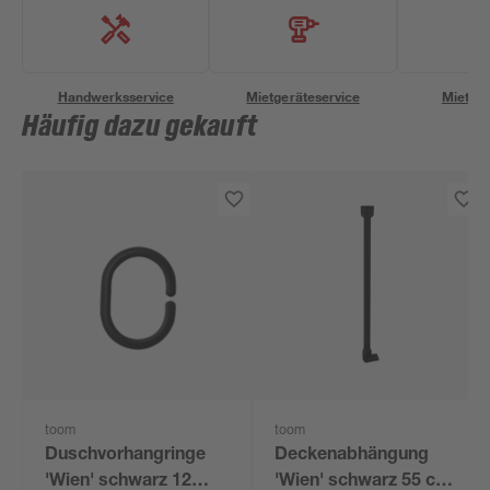
Handwerksservice
Mietgeräteservice
Miettra
Häufig dazu gekauft
toom
toom
Duschvorhangringe
Deckenabhängung
'Wien' schwarz 12
'Wien' schwarz 55 cm,