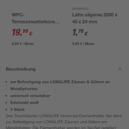
binderholz
WPC-
Latte sägerau 2000 x
Terrassenunterkonstruktion
48 x 24 mm
anthrazit 2500 x 60 x
19
,
1
,
99
78
€
€
30 mm
8,00 € / Meter
0,89 € / Meter
Beschreibung
zur Befestigung von LONGLIFE Zäunen & Gittern an
Metallpfosten
universell einsetzbar
Edelstahl weiß
3 Stück
Das TraumGarten LONGLIFE Universal-Elementhalter Set dient
zur Befestigung von LONGLIFE Zäunen und Gittern am
Metallpfosten. Die Elementhalter werden im 3er-Set geliefert