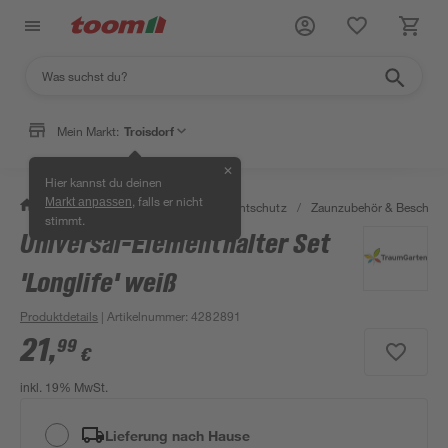
Mein Markt:
Troisdorf
✕
Hier kannst du deinen
, falls er nicht
Markt anpassen
/
Garten & Freizeit
/
Zäune & Sichtschutz
/
Zaunzubehör & Beschläg
stimmt.
Universal-Elementhalter Set
'Longlife' weiß
Produktdetails
| Artikelnummer
:
4282891
21
,
99
€
inkl. 19% MwSt.
Lieferung nach Hause