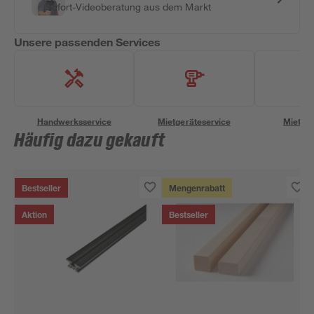
Sofort-Videoberatung aus dem Markt
Unsere passenden Services
Handwerksservice
Mietgeräteservice
Miettra
Häufig dazu gekauft
Bestseller
Mengenrabatt
Aktion
Bestseller