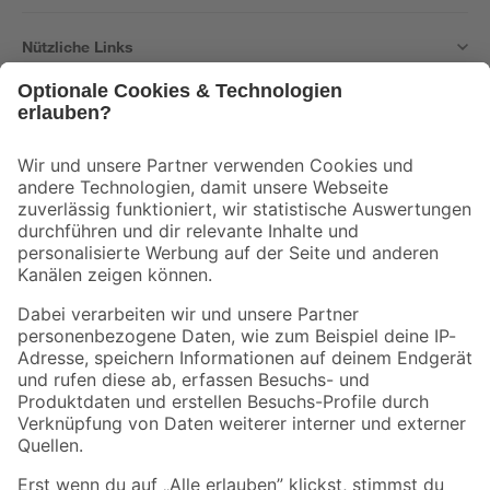
Nützliche Links
Bleib auf dem Laufenden mit unserem Newsletter
Der toom Newsletter: Keine Angebote und Aktionen mehr verpassen!
Zur Newsletter Anmeldung
Folge uns
Zahlungsarten
Versandarten
Sicher einkaufen