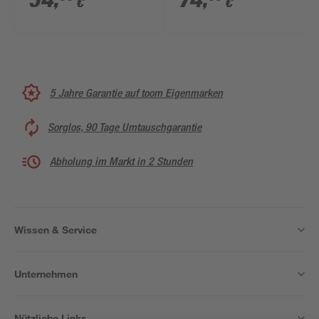
54
,
74
,
€
€
5 Jahre Garantie auf toom Eigenmarken
Sorglos, 90 Tage Umtauschgarantie
Abholung im Markt in 2 Stunden
Wissen & Service
Unternehmen
Nützliche Links