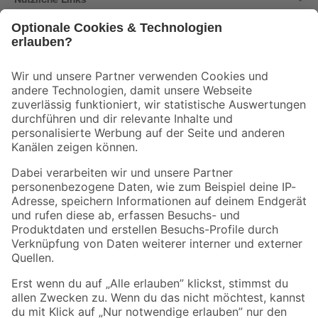
Bleib auf dem Laufenden mit unserem Newsletter
Der toom Newsletter: Keine Angebote und Aktionen mehr verpassen!
Zur Newsletter Anmeldung
Folge uns
Zahlungsarten
Versandarten
Sicher einkaufen
Jetzt die toom-App herunterladen