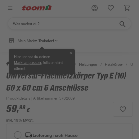
Mein Markt:
Troisdorf
✕
Hier kannst du deinen
, falls er nicht
Markt anpassen
/
Bauen & Renovieren
/
Heizen
/
Heizungen
/
Heizkörper
/
Unive
stimmt.
Universal-Flachheizkörper Typ E (10)
60 x 60 cm 6 Anschlüsse
Produktdetails
| Artikelnummer
:
5702609
59
,
99
€
inkl. 19% MwSt.
Lieferung nach Hause