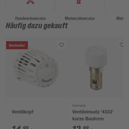
Handwerksservice
Mietgeräteservice
Miettra
Häufig dazu gekauft
Bestseller
Heimeier
Ventilkopf
Ventileinsatz '4333'
kurze Bauform
99
99