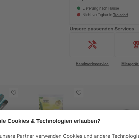
Lieferung nach Hause
Troisdorf
Nicht verfügbar in
Unsere passenden Services
Handwerksservice
Mietgerät