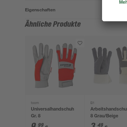
Eigenschaften
Ähnliche Produkte
toom
B1
Universalhandschuh
Arbeitshandschu
Gr. 8
8 Grau/Beige
9
,
3
,
99
49