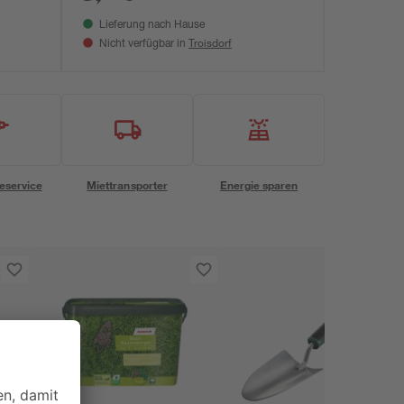
Lieferung nach Hause
Troisdorf
Nicht verfügbar in
eservice
Miettransporter
Energie sparen