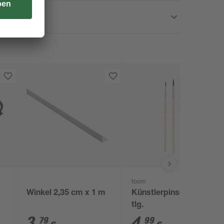
toom
Winkel 2,35 cm x 1 m
Künstlerpinselset 3-
tlg.
3
,
4
,
79
99