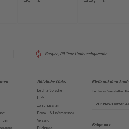
€
€
Sorglos, 90 Tage Umtauschgarantie
hmen
Nützliche Links
Bleib auf dem Lauf
Leichte Sprache
Der toom Newsletter: K
Hilfe
Zur Newsletter 
Zahlungsarten
eit
Bestell- & Lieferservices
ungen
Versand
Folge uns
Programm
Rückgabe