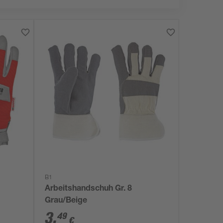
B1
Arbeitshandschuh Gr. 8
Grau/Beige
3
,
49
€