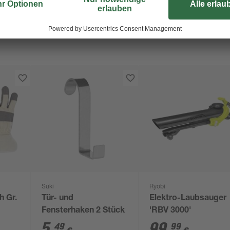
Suki
Ryobi
h Gr.
Tür- und
Elektro-Laubsauger
Fensterhaken 2 Stück
'RBV 3000'
5
,
99
,
49
99