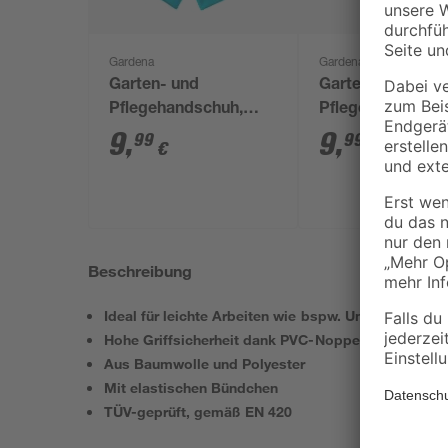
Gardena
Gardena
Garten- und
Garten- und
Pflegehandschuh,
Pflegehandschuh
Größe 8/M,
Größe 9/L, türkis
9
,
9
,
99
99
€
€
türkis/grau
Beschreibung
Ideal für leichte Arbeiten wie bspw. Umzüge und T
Hohe Griffsicherheit dank PVC-Noppen
Aus Baumwolle und Polyester
Mit elastischen Bündchen
TÜV-geprüft, gemäß EN 420