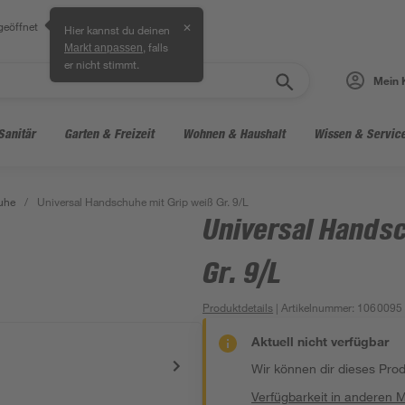
geöffnet
✕
Hier kannst du deinen
, falls
Markt anpassen
er nicht stimmt.
Mein 
Sanitär
Garten & Freizeit
Wohnen & Haushalt
Wissen & Servic
uhe
/
Universal Handschuhe mit Grip weiß Gr. 9/L
Universal Hands
Gr. 9/L
Produktdetails
| Artikelnummer
:
1060095
Aktuell nicht verfügbar
Wir können dir dieses Produ
Verfügbarkeit in anderen 