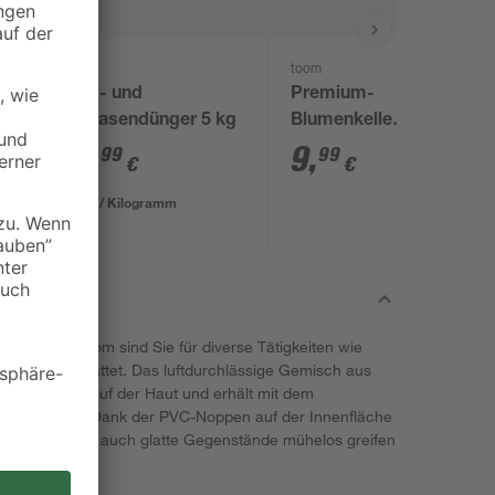
toom
toom
Start- und
Premium-
Rollrasendünger 5 kg
Blumenkelle
Carbonstahl 39 cm
18
,
9
,
99
99
€
€
3,80 € / Kilogramm
 Grip von toom sind Sie für diverse Tätigkeiten wie
ens ausgestattet. Das luftdurchlässige Gemisch aus
ch angenehm auf der Haut und erhält mit dem
zlichen Halt. Dank der PVC-Noppen auf der Innenfläche
iff und können auch glatte Gegenstände mühelos greifen
zertifiziert.