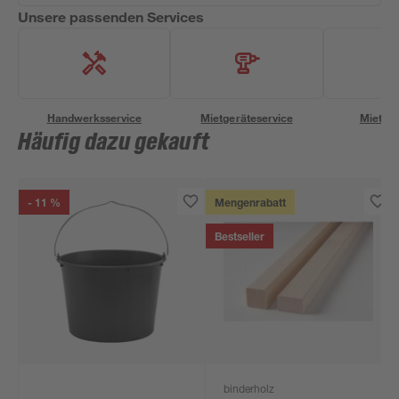
Unsere passenden Services
Handwerksservice
Mietgeräteservice
Miettra
Häufig dazu gekauft
- 11 %
Mengenrabatt
Bestseller
binderholz