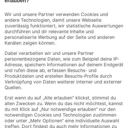
Bleib auf dem Laufenden mit unserem Newsletter
Der toom Newsletter: Keine Angebote und Aktionen mehr verpassen!
Zur Newsletter Anmeldung
Folge uns
Zahlungsarten
Versandarten
Sicher einkaufen
Jetzt die toom-App herunterladen