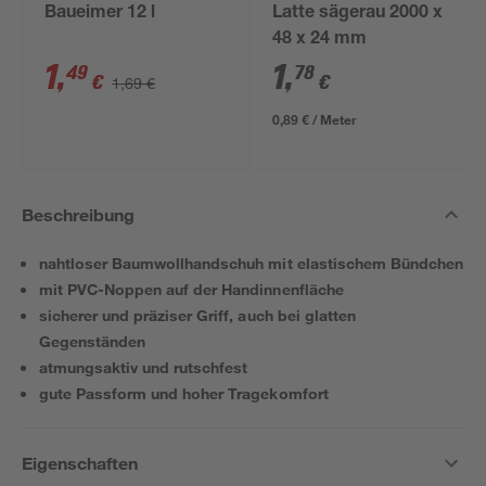
Baueimer 12 l
Latte sägerau 2000 x
48 x 24 mm
1
,
1
,
49
78
€
€
1,69 €
0,89 € / Meter
Beschreibung
nahtloser Baumwollhandschuh mit elastischem Bündchen
mit PVC-Noppen auf der Handinnenfläche
sicherer und präziser Griff, auch bei glatten
Gegenständen
atmungsaktiv und rutschfest
gute Passform und hoher Tragekomfort
Eigenschaften