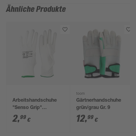
Ähnliche Produkte
toom
Arbeitshandschuhe
Gärtnerhandschuhe
"Senso Grip"
grün/grau Gr. 9
Polyurethan weiß Gr.
2
,
12
,
99
99
€
€
8