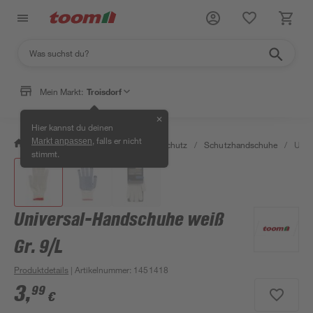
Mein Markt:
Troisdorf
✕
Hier kannst du deinen
, falls er nicht
Markt anpassen
/
Bauen & Renovieren
/
Arbeitsschutz
/
Schutzhandschuhe
/
Univ
stimmt.
Universal-Handschuhe weiß
Gr. 9/L
Produktdetails
| Artikelnummer
:
1451418
3
,
99
€