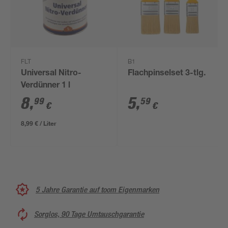
FLT
B1
Universal Nitro-
Flachpinselset 3-tlg.
Verdünner 1 l
8
,
5
,
99
59
€
€
8,99 € / Liter
5 Jahre Garantie auf toom Eigenmarken
Sorglos, 90 Tage Umtauschgarantie