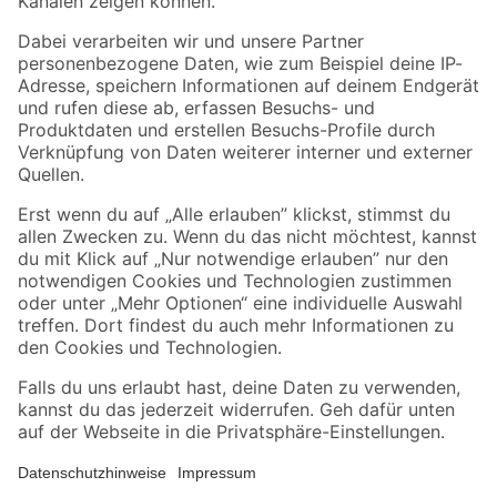
Folge uns
Zahlungsarten
Versandarten
Sicher einkaufen
Jetzt die toom-App herunterladen
Alle Preisangaben in EUR inkl. gesetzl. MwSt.. Die dargestellten Angebote sind unter
Umständen nicht in allen Märkten verfügbar. Die angegebenen Verfügbarkeiten beziehen
sich auf den unter "Mein Markt" ausgewählten toom Baumarkt. Alle Angebote und
Produkte nur solange der Vorrat reicht.
*Paketversand ab 59 € versandkostenfrei, gilt nicht für Artikel mit Speditionsversand, hier