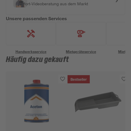
Sofort-Videoberatung aus dem Markt
Unsere passenden Services
Handwerksservice
Mietgeräteservice
Miettra
Häufig dazu gekauft
Bestseller