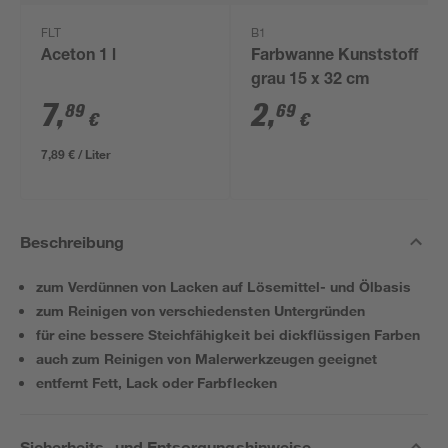
FLT
B1
Aceton 1 l
Farbwanne Kunststoff
grau 15 x 32 cm
7
,
2
,
89
69
€
€
7,89 € / Liter
Beschreibung
zum Verdünnen von Lacken auf Lösemittel- und Ölbasis
zum Reinigen von verschiedensten Untergründen
für eine bessere Steichfähigkeit bei dickflüssigen Farben
auch zum Reinigen von Malerwerkzeugen geeignet
entfernt Fett, Lack oder Farbflecken
Sicherheits- und Entsorgungshinweise