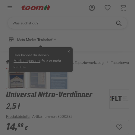
Mein Markt:
Troisdorf
✕
Hier kannst du deinen
, falls er nicht
Markt anpassen
/
Wohnen & Haushalt
/
Tapeten & Tapezierwerkzeug
/
Tapezierwerkz
stimmt.
Universal Nitro-Verdünner
2,5 l
Produktdetails
| Artikelnummer
:
8500232
14
,
99
€