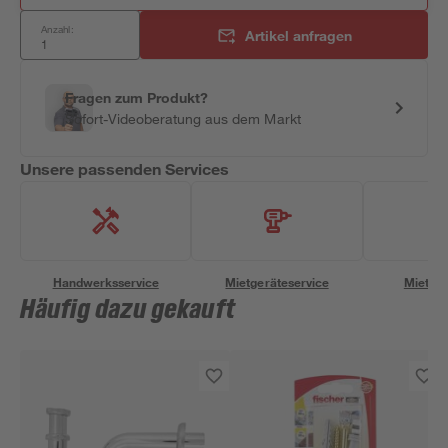
Anzahl:
Artikel anfragen
Fragen zum Produkt?
Sofort-Videoberatung aus dem Markt
Unsere passenden Services
Handwerksservice
Mietgeräteservice
Miettra
Häufig dazu gekauft