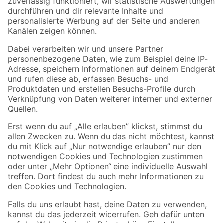
Zur Newsletter Anmeldung
Folge uns
Zahlungsarten
Versandarten
Sicher einkaufen
Jetzt die toom-App herunterladen
Alle Preisangaben in EUR inkl. gesetzl. MwSt.. Die dargestellten Angebote sind unter