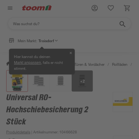
Mein Markt:
Troisdorf
✕
Hier kannst du deinen
, falls er nicht
Markt anpassen
/
Bauen & Renovieren
/
Fenster, Türen & Vordächer
/
Rollläden
/
Ro
stimmt.
+
2
Universal RO-
Hochschiebesicherung 2
Stück
Produktdetails
| Artikelnummer
:
10466628