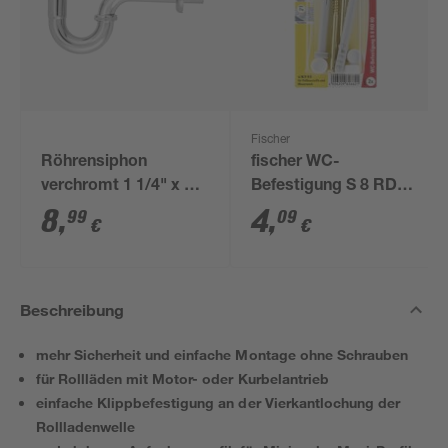
Fischer
Röhrensiphon
fischer WC-
verchromt 1 1/4" x 32
Befestigung S 8 RD
mm
80 2 Stück
8
,
4
,
99
09
€
€
Beschreibung
mehr Sicherheit und einfache Montage ohne Schrauben
für Rollläden mit Motor- oder Kurbelantrieb
einfache Klippbefestigung an der Vierkantlochung der
Rollladenwelle