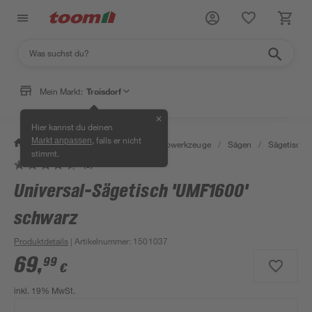
Mein Markt:
Troisdorf
✕
Hier kannst du deinen
, falls er nicht
Markt anpassen
/
Werkstatt & Maschinen
/
Elektrowerkzeuge
/
Sägen
/
Sägetische
stimmt.
(8)
Universal-Sägetisch 'UMF1600'
schwarz
Produktdetails
| Artikelnummer
:
1501037
69
,
99
€
inkl. 19% MwSt.