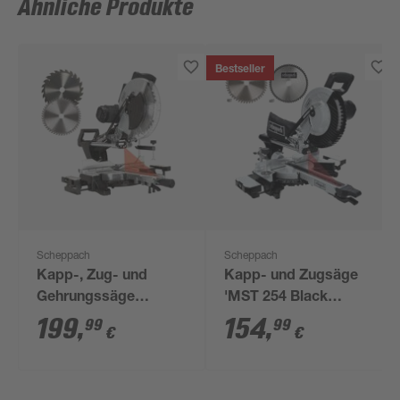
Ähnliche Produkte
Bestseller
Scheppach
Scheppach
Kapp-, Zug- und
Kapp- und Zugsäge
Gehrungssäge
'MST 254 Black
'MST305 Black
Edition' 2000 W mit 2
199
,
154
,
99
99
€
€
Edition' 2000 W
Sägeblättern