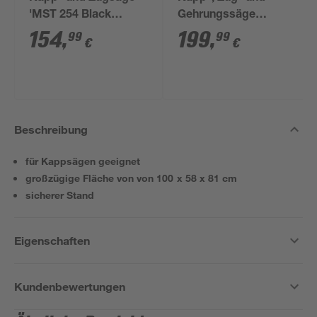
'MST 254 Black
Gehrungssäge
Edition' 2000 W mit 2
'MST305 Black
154
,
199
,
99
99
€
€
Sägeblättern
Edition' 2000 W
Beschreibung
für Kappsägen geeignet
großzügige Fläche von von 100 x 58 x 81 cm
sicherer Stand
Eigenschaften
Kundenbewertungen