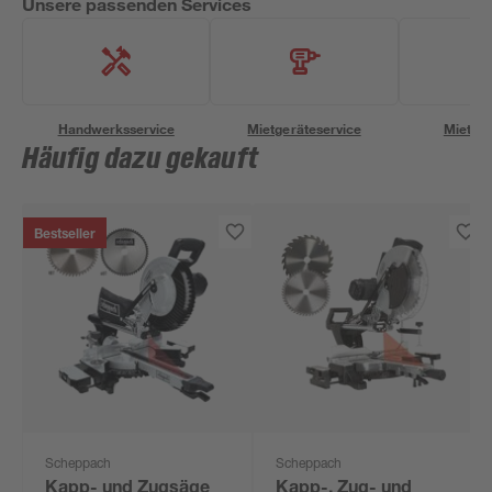
Unsere passenden Services
Handwerksservice
Mietgeräteservice
Miettra
Häufig dazu gekauft
Bestseller
Scheppach
Scheppach
Kapp- und Zugsäge
Kapp-, Zug- und