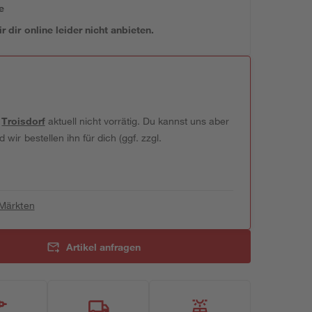
e
 dir online leider nicht anbieten.
t
Troisdorf
aktuell nicht vorrätig. Du kannst uns aber
wir bestellen ihn für dich (ggf. zzgl.
 Märkten
Artikel anfragen