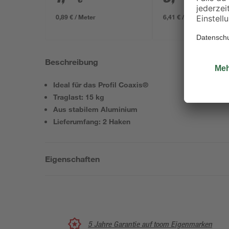
/ m²
634 x 12 mm
0,89 € / Meter
6,41 € / Pack
Beschreibung
Ideal für das Profil Coaxis®
Traglast: 15 kg
Aus stabilem Aluminium
Lieferumfang: 2 Haken
Eigenschaften
5 Jahre Garantie auf toom Eigenmarken