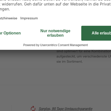
1,99 € / Meter
1,99 € / Meter
Im Lieferumfang sind zwei der pra
Diese bestehen aus stabilem Alumi
sind optimiert für eine Kombinatio
aufgesteckt, um verschiedenste Ut
sie im Sortiment.
Sorglos, 90 Tage Umtauschgarantie