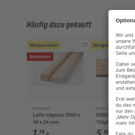
Häufig dazu gekauft
Mengenrabatt
Mengenrabatt
Bestseller
binderholz
Kronospan
Latte sägerau 2000 x
OSB3-Verlegepla
48 x 24 mm
'Cityboard'
ungeschliffen 16
1
,
5
,
78
99
€
€