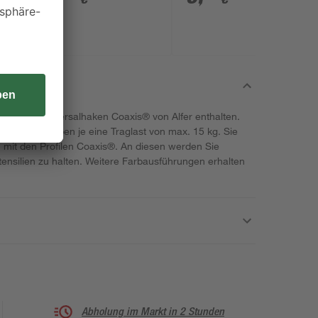
ktischen Universalhaken Coaxis® von Alfer enthalten.
nium und haben je eine Traglast von max. 15 kg. Sie
n mit den Profilen Coaxis®. An diesen werden Sie
ensilien zu halten. Weitere Farbausführungen erhalten
Abholung im Markt in 2 Stunden