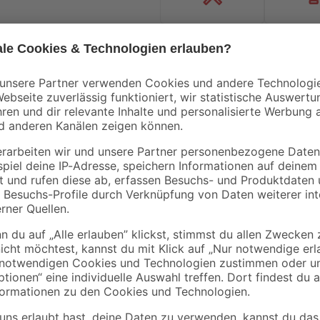
Handwerksservice
Mietgerät
Mengenrabatt
Mengenrabatt
Bestseller
Bestseller
binderholz
binderholz
tte
Latte gehobelt 2000 x
Rahmen sägerau
44 x 24 mm
2000 x 58 x 38 mm
90 x
3
,
3
,
98
98
€
€