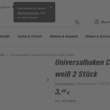
geöffnet
✕
Hier kannst du deinen
, falls
Markt anpassen
er nicht stimmt.
Mein 
Sanitär
Garten & Freizeit
Wohnen & Haushalt
Wissen & Servic
file
/
Universalhaken Coaxis® Aluminum weiß 2 Stück
Universalhaken 
weiß 2 Stück
Produktdetails
| Artikelnummer
:
1722787
3
,
49
€
inkl. 19% MwSt.