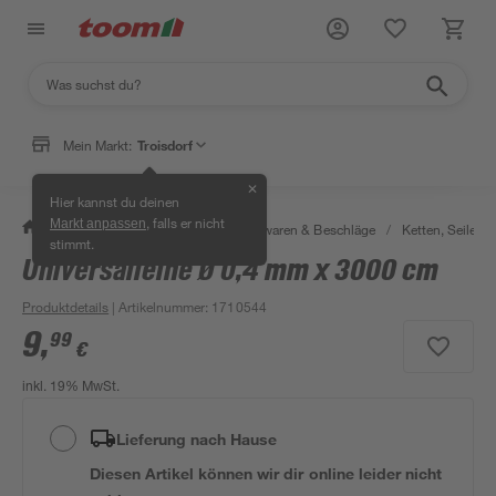
Mein Markt:
Troisdorf
✕
Hier kannst du deinen
, falls er nicht
Markt anpassen
/
Werkstatt & Maschinen
/
Eisenwaren & Beschläge
/
Ketten, Seile & 
stimmt.
Universalleine Ø 0,4 mm x 3000 cm
Produktdetails
| Artikelnummer
:
1710544
9
,
99
€
inkl. 19% MwSt.
Lieferung nach Hause
Diesen Artikel können wir dir online leider nicht