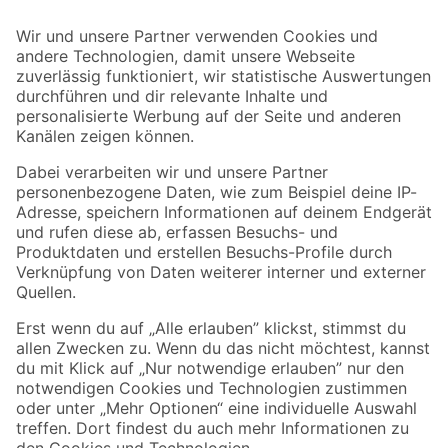
Bleib auf dem Laufenden mit unserem Newsletter
Der toom Newsletter: Keine Angebote und Aktionen mehr verpassen!
Zur Newsletter Anmeldung
Folge uns
Zahlungsarten
Versandarten
Sicher einkaufen
Jetzt die toom-App herunterladen