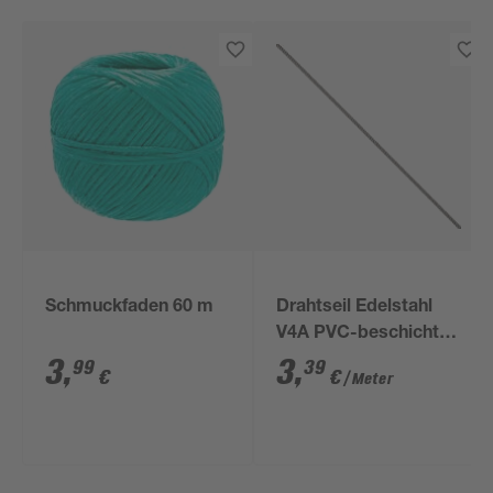
Schmuckfaden 60 m
Drahtseil Edelstahl
V4A PVC-beschichtet
Meterware 3 mm
3
,
3
,
99
39
€
€
/ Meter