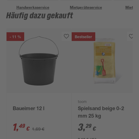
Handwerksservice
Mietgeräteservice
Miettra
Häufig dazu gekauft
- 11 %
Bestseller
toom
Baueimer 12 l
Spielsand beige 0-2
mm 25 kg
1
,
3
,
49
29
€
€
1,69 €