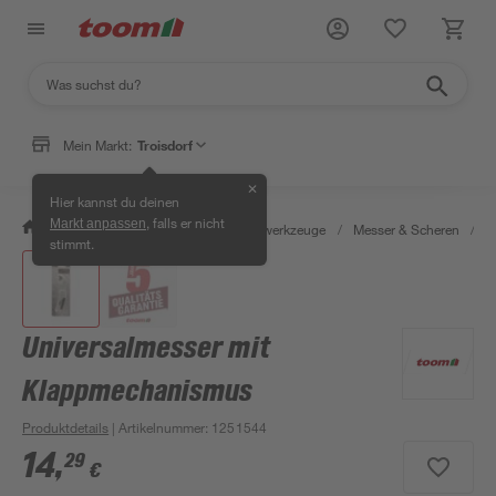
Mein Markt:
Troisdorf
✕
Hier kannst du deinen
, falls er nicht
Markt anpassen
/
Werkstatt & Maschinen
/
Handwerkzeuge
/
Messer & Scheren
/
C
stimmt.
Universalmesser mit
Klappmechanismus
Produktdetails
| Artikelnummer
:
1251544
14
,
29
€