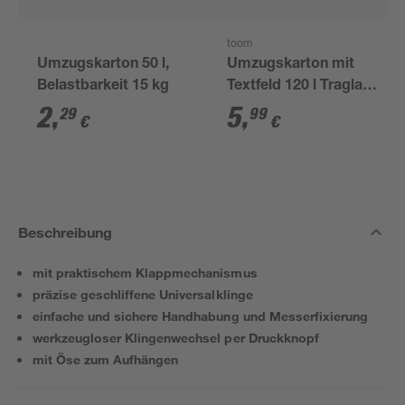
toom
Umzugskarton 50 l,
Umzugskarton mit
Belastbarkeit 15 kg
Textfeld 120 l Traglast
50 kg
2
,
5
,
29
99
€
€
Beschreibung
mit praktischem Klappmechanismus
präzise geschliffene Universalklinge
einfache und sichere Handhabung und Messerfixierung
werkzeugloser Klingenwechsel per Druckknopf
mit Öse zum Aufhängen