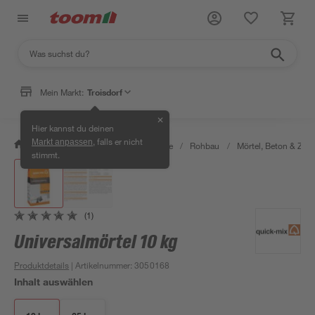
Mein Markt:
Troisdorf
✕
Hier kannst du deinen
, falls er nicht
Markt anpassen
/
Bauen & Renovieren
/
Baustoffe
/
Rohbau
/
Mörtel, Beton & Zem
stimmt.
(1)
Universalmörtel 10 kg
Produktdetails
| Artikelnummer
:
3050168
Inhalt auswählen