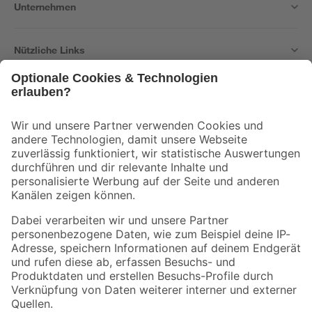
Unternehmen
Nützliche Links
Bleib auf dem Laufenden mit unserem Newsletter
Der toom Newsletter: Keine Angebote und Aktionen mehr verpassen!
Zur Newsletter Anmeldung
Folge uns
Zahlungsarten
Versandarten