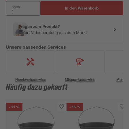
Anzahl:
In den Warenkorb
Fragen zum Produkt?
Sofort-Videoberatung aus dem Markt
Unsere passenden Services
Handwerksservice
Mietgeräteservice
Miettra
Häufig dazu gekauft
- 11 %
- 16 %