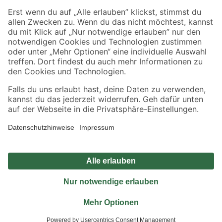
Sicher einkaufen
Jetzt die toom-App herunterladen
Alle Preisangaben in EUR inkl. gesetzl. MwSt.. Die dargestellten Angebote sind unter
Umständen nicht in allen Märkten verfügbar. Die angegebenen Verfügbarkeiten beziehen
sich auf den unter "Mein Markt" ausgewählten toom Baumarkt. Alle Angebote und
Produkte nur solange der Vorrat reicht.
*Paketversand ab 59 € versandkostenfrei, gilt nicht für Artikel mit Speditionsversand, hier
fallen zusätzliche Versandkosten an.
Datenschutz
Privatsphäre
Impressum
AGB
Nutzungsbedingungen
Widerrufsrecht
Vertrag widerrufen
Barrierefreiheit
© 2026 toom Baumarkt GmbH