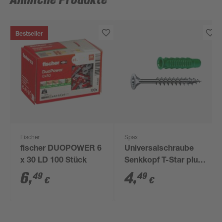
Ähnliche Produkte
Bestseller
Fischer
Spax
fischer DUOPOWER 6
Universalschraube
x 30 LD 100 Stück
Senkkopf T-Star plus
T20 Stahl Ø 4,5 x 45
6
,
4
,
49
49
€
€
mm inkl. Dübel Typ-
SD Ø 6 x 30 mm 15
Stück