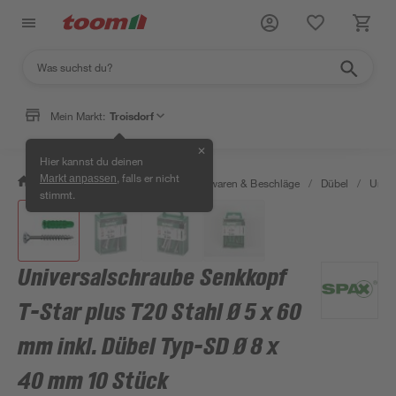
Mein Markt:
Troisdorf
✕
Hier kannst du deinen
, falls er nicht
Markt anpassen
/
Werkstatt & Maschinen
/
Eisenwaren & Beschläge
/
Dübel
/
Unive
stimmt.
Universalschraube Senkkopf
T-Star plus T20 Stahl Ø 5 x 60
mm inkl. Dübel Typ-SD Ø 8 x
40 mm 10 Stück