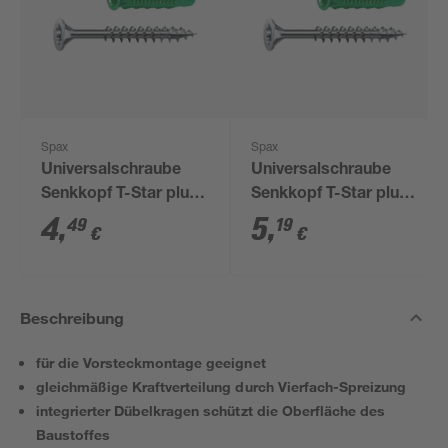
Spax
Spax
Universalschraube
Universalschraube
Senkkopf T-Star plus
Senkkopf T-Star plus
T20 Stahl Ø 4,5 x 45
T20 Stahl Ø 4,5 x 60
4
,
5
,
49
19
€
€
mm inkl. Dübel Typ-
mm inkl. Dübel Typ-
SD Ø 6 x 30 mm 15
SD Ø 6 x 45 mm 15
Stück
Stück
Beschreibung
für die Vorsteckmontage geeignet
gleichmäßige Kraftverteilung durch Vierfach-Spreizung
integrierter Dübelkragen schützt die Oberfläche des
Baustoffes