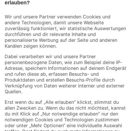
Bleib auf dem Laufenden mit unserem Newsletter
Der toom Newsletter: Keine Angebote und Aktionen mehr verpassen!
Zur Newsletter Anmeldung
Folge uns
Zahlungsarten
Versandarten
Sicher einkaufen
Jetzt die toom-App herunterladen