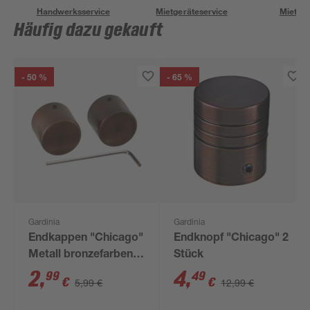
Handwerksservice
Mietgeräteservice
Miettra
Häufig dazu gekauft
- 50 %
- 65 %
Gardinia
Gardinia
Endkappen "Chicago"
Endknopf "Chicago" 2
Metall bronzefarben Ø
Stück
20 mm 2 Stück
2
,
4
,
99
49
€
€
5,99 €
12,99 €