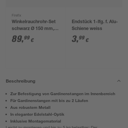
Firefix
Winkelrauchrohr-Set
Endstück 1-lfg. f. Alu-
schwarz Ø 150 mm,
Schiene weiss
3-teilig
89
,
3
,
99
99
€
€
Beschreibung
Zur Befestigung von Gardinenstangen im Innenbereich
Für Gardinenstangen mit bis zu 2 Läufen
Aus robustem Metall
In eleganter Edelstahl-Optik
Inklusive Montagematerial
Leicht zu montieren und bis zu 5 kg belastbar: Der