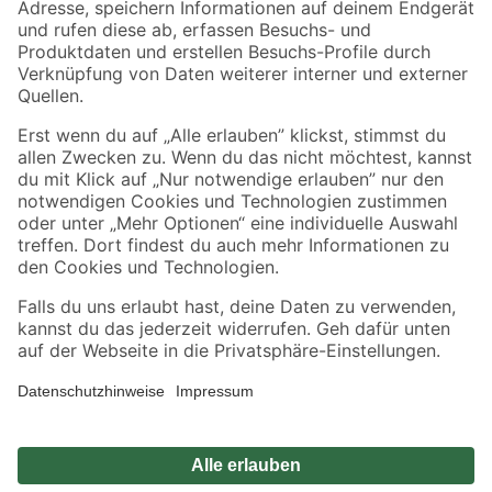
Zahlungsarten
Versandarten
Sicher einkaufen
Jetzt die toom-App herunterladen
Alle Preisangaben in EUR inkl. gesetzl. MwSt.. Die dargestellten Angebote sind unter
Umständen nicht in allen Märkten verfügbar. Die angegebenen Verfügbarkeiten beziehen
sich auf den unter "Mein Markt" ausgewählten toom Baumarkt. Alle Angebote und
Produkte nur solange der Vorrat reicht.
*Paketversand ab 59 € versandkostenfrei, gilt nicht für Artikel mit Speditionsversand, hier
fallen zusätzliche Versandkosten an.
Datenschutz
Privatsphäre
Impressum
AGB
Nutzungsbedingungen
Widerrufsrecht
Vertrag widerrufen