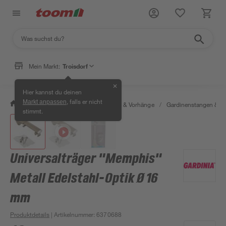
Mein Markt:
Troisdorf
✕
Hier kannst du deinen
, falls er nicht
Markt anpassen
/
Wohnen & Haushalt
/
Gardinen & Vorhänge
/
Gardinenstangen & G
stimmt.
Universalträger "Memphis"
Metall Edelstahl-Optik Ø 16
mm
Produktdetails
| Artikelnummer
:
6370688