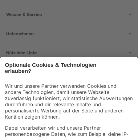
Wissen & Service
Unternehmen
Nützliche Links
Bleib auf dem Laufenden mit unserem Newsletter
Der toom Newsletter: Keine Angebote und Aktionen mehr verpassen!
Zur Newsletter Anmeldung
Folge uns