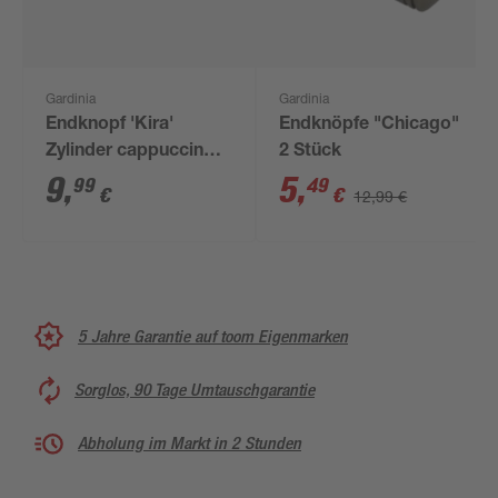
Gardinia
Gardinia
Endknopf 'Kira'
Endknöpfe "Chicago"
Zylinder cappuccino 2
2 Stück
Stück
9
,
5
,
99
49
€
€
12,99 €
5 Jahre Garantie auf toom Eigenmarken
Sorglos, 90 Tage Umtauschgarantie
Abholung im Markt in 2 Stunden