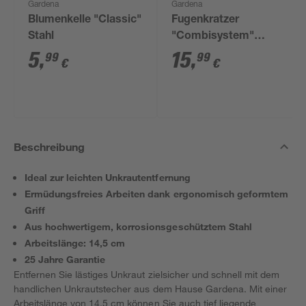
Gardena
Gardena
Blumenkelle "Classic"
Fugenkratzer
Stahl
"Combisystem"
Edelstahl
5
,
15
,
99
99
€
€
Beschreibung
Ideal zur leichten Unkrautentfernung
Ermüdungsfreies Arbeiten dank ergonomisch geformtem
Griff
Aus hochwertigem, korrosionsgeschütztem Stahl
Arbeitslänge: 14,5 cm
25 Jahre Garantie
Entfernen Sie lästiges Unkraut zielsicher und schnell mit dem
handlichen Unkrautstecher aus dem Hause Gardena. Mit einer
Arbeitslänge von 14,5 cm können Sie auch tief liegende