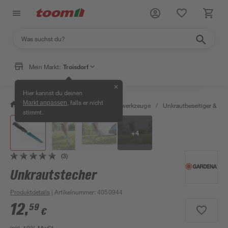
Mein Markt:
Troisdorf
✕
Hier kannst du deinen
, falls er nicht
Markt anpassen
/
Garten & Freizeit
/
Gartenhandwerkzeuge
/
Unkrautbeseitiger & Fug
stimmt.
+
4
(3)
Unkrautstecher
Produktdetails
| Artikelnummer
:
4050944
12
,
59
€