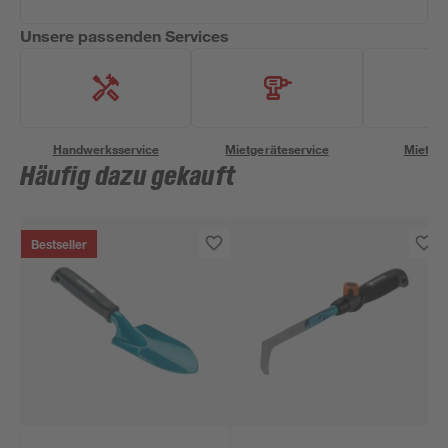
Unsere passenden Services
Handwerksservice
Mietgeräteservice
Miettra
Häufig dazu gekauft
Bestseller