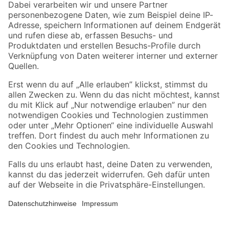
Zahlungsarten
Versandarten
Sicher einkaufen
Jetzt die toom-App herunterladen
Alle Preisangaben in EUR inkl. gesetzl. MwSt.. Die dargestellten Angebote sind unter
Umständen nicht in allen Märkten verfügbar. Die angegebenen Verfügbarkeiten beziehen
sich auf den unter "Mein Markt" ausgewählten toom Baumarkt. Alle Angebote und
Produkte nur solange der Vorrat reicht.
*Paketversand ab 59 € versandkostenfrei, gilt nicht für Artikel mit Speditionsversand, hier
fallen zusätzliche Versandkosten an.