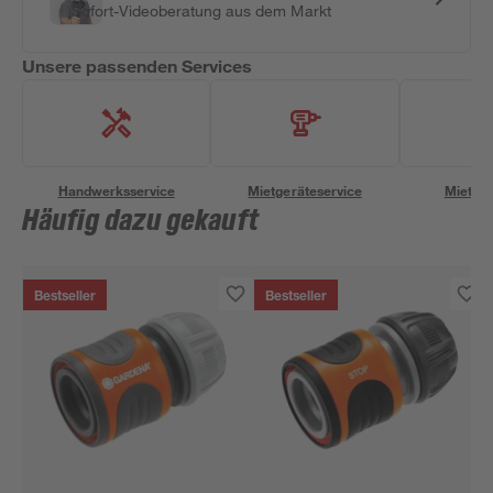
Sofort-Videoberatung aus dem Markt
Unsere passenden Services
Handwerksservice
Mietgeräteservice
Miettra
Häufig dazu gekauft
Bestseller
Bestseller