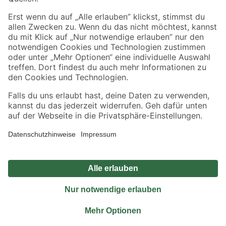
Sicher einkaufen
Jetzt die toom-App herunterladen
Alle Preisangaben in EUR inkl. gesetzl. MwSt.. Die dargestellten Angebote sind unter
Umständen nicht in allen Märkten verfügbar. Die angegebenen Verfügbarkeiten beziehen
sich auf den unter "Mein Markt" ausgewählten toom Baumarkt. Alle Angebote und
Produkte nur solange der Vorrat reicht.
*Paketversand ab 59 € versandkostenfrei, gilt nicht für Artikel mit Speditionsversand, hier
fallen zusätzliche Versandkosten an.
Datenschutz
Privatsphäre
Impressum
AGB
Nutzungsbedingungen
Widerrufsrecht
Vertrag widerrufen
Barrierefreiheit
© 2026 toom Baumarkt GmbH