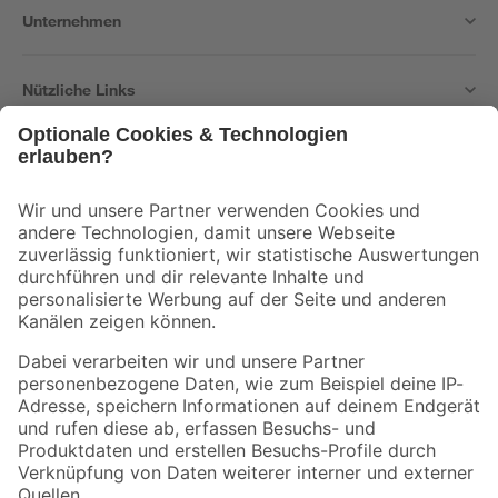
Unternehmen
Nützliche Links
Bleib auf dem Laufenden mit unserem Newsletter
Der toom Newsletter: Keine Angebote und Aktionen mehr verpassen!
Zur Newsletter Anmeldung
Folge uns
Zahlungsarten
Versandarten