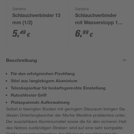
Gardena
Gardena
Schlauchverbinder 13
Schlauchverbinder
mm (1/2)
mit Wasserstopp 13
mm (1/2")
5
,
6
,
49
99
€
€
Beschreibung
Für den erfolgreichen Fischfang
Stiel aus langlebigem Aluminium
Teleskopierbar für bedarfsgerechte Einstellung
Rutschfester Griff
Platzsparende Aufbewahrung
Selbst in beengten Booten mit geringem Stauraum bringen Sie
diesen Unterfangkescher der Marke Westline problemlos unter.
Der ausziehbare Aluminiumstiel sowie die für den sicheren Halt
des Netzes zuständigen Streben sind auf eine sehr kompakte
Größe zusammenklappbar. Am Stielende gewährleistet die