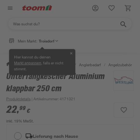
Mein Markt:
Troisdorf
✕
Hier kannst du deinen
, falls er nicht
Markt anpassen
/
Garten & Freizeit
/
Tierbedarf
/
Anglerbedarf
/
Angelzubehör
/
stimmt.
Unterfangkescher Aluminium
klappbar 250 cm
Produktdetails
| Artikelnummer
:
4171321
22
,
99
€
inkl. 19% MwSt.
Lieferung nach Hause