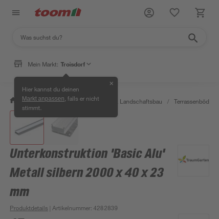
Mein Markt:
Troisdorf
✕
Hier kannst du deinen
, falls er nicht
Markt anpassen
/
Garten & Freizeit
/
Gartenbau & Landschaftsbau
/
Terrassenböden 
stimmt.
Unterkonstruktion 'Basic Alu'
Metall silbern 2000 x 40 x 23
mm
Produktdetails
| Artikelnummer
:
4282839