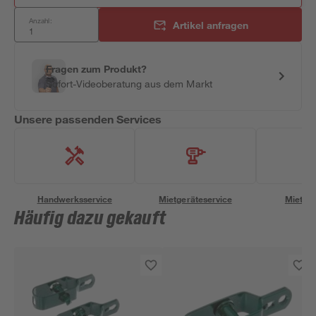
Anzahl:
Artikel anfragen
Fragen zum Produkt?
Sofort-Videoberatung aus dem Markt
Unsere passenden Services
Handwerksservice
Mietgeräteservice
Miettra
Häufig dazu gekauft