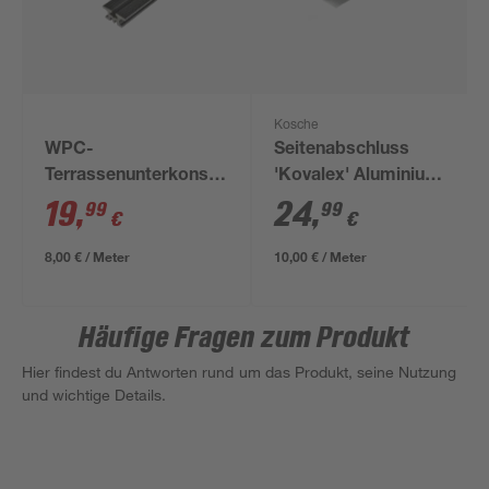
Kosche
WPC-
Seitenabschluss
Terrassenunterkonstruktion
'Kovalex' Aluminium
anthrazit 2500 x 60 x
metallfarben 42 x 28 x
19
,
24
,
99
99
€
€
30 mm
27 x 2500 mm
8,00 € / Meter
10,00 € / Meter
Häufige Fragen zum Produkt
Hier findest du Antworten rund um das Produkt, seine Nutzung
und wichtige Details.