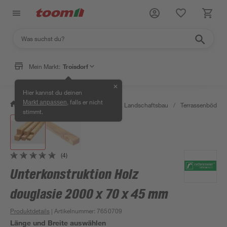
Mein Markt:
Troisdorf
✕
Hier kannst du deinen
, falls er nicht
Markt anpassen
/
Garten & Freizeit
/
Gartenbau & Landschaftsbau
/
Terrassenböden 
stimmt.
(4)
Unterkonstruktion Holz
douglasie 2000 x 70 x 45 mm
Produktdetails
| Artikelnummer
:
7650709
Länge und Breite auswählen