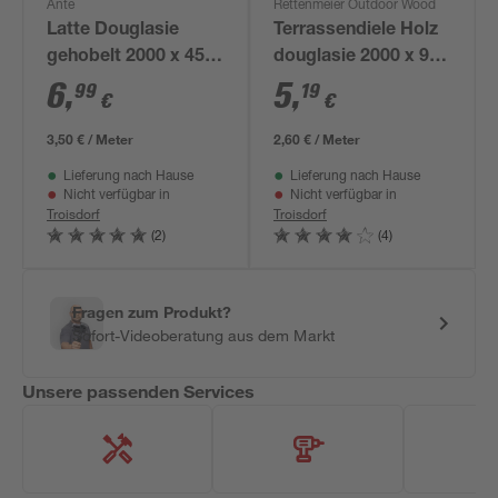
Ante
Rettenmeier Outdoor Wood
Latte Douglasie
Terrassendiele Holz
gehobelt 2000 x 45 x
douglasie 2000 x 95
28 mm
x 21 mm
6
,
5
,
99
19
€
€
3,50 € / Meter
2,60 € / Meter
Lieferung nach Hause
Lieferung nach Hause
Nicht verfügbar in
Nicht verfügbar in
Troisdorf
Troisdorf
(2)
(4)
Fragen zum Produkt?
Sofort-Videoberatung aus dem Markt
Unsere passenden Services