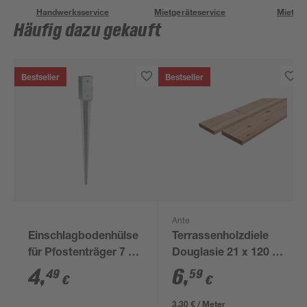
Handwerksservice
Mietgeräteservice
Miettra
Häufig dazu gekauft
Bestseller
Bestseller
Ante
Einschlagbodenhülse
Terrassenholzdiele
für Pfostenträger 7 x
Douglasie 21 x 120 x
7 x 75 cm
2000 mm
4
,
6
,
49
59
€
€
3,30 € / Meter