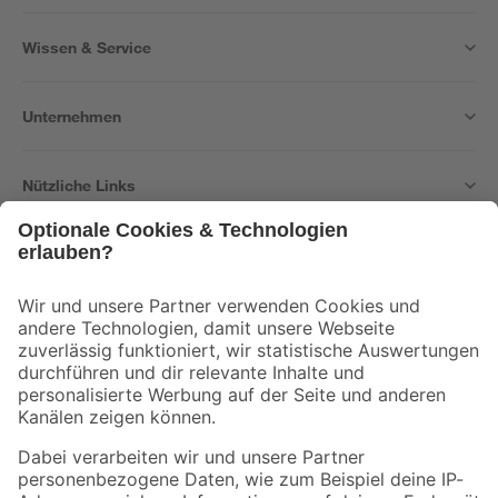
Wissen & Service
Unternehmen
Nützliche Links
Bleib auf dem Laufenden mit unserem Newsletter
Der toom Newsletter: Keine Angebote und Aktionen mehr verpassen!
Zur Newsletter Anmeldung
Folge uns