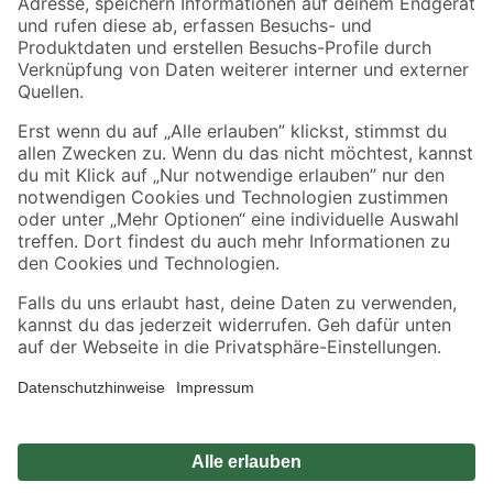
Zahlungsarten
Versandarten
Sicher einkaufen
Jetzt die toom-App herunterladen
Alle Preisangaben in EUR inkl. gesetzl. MwSt.. Die dargestellten Angebote sind unter
Umständen nicht in allen Märkten verfügbar. Die angegebenen Verfügbarkeiten beziehen
sich auf den unter "Mein Markt" ausgewählten toom Baumarkt. Alle Angebote und
Produkte nur solange der Vorrat reicht.
*Paketversand ab 59 € versandkostenfrei, gilt nicht für Artikel mit Speditionsversand, hier
fallen zusätzliche Versandkosten an.
Datenschutz
Privatsphäre
Impressum
AGB
Nutzungsbedingungen
Widerrufsrecht
Vertrag widerrufen