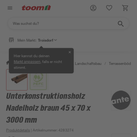
Mein Markt:
Troisdorf
✕
Hier kannst du deinen
, falls er nicht
Markt anpassen
/
Garten & Freizeit
/
Gartenbau & Landschaftsbau
/
Terrassenböden 
stimmt.
Unterkonstruktionsholz
Nadelholz braun 45 x 70 x
3000 mm
Produktdetails
| Artikelnummer
:
4283274