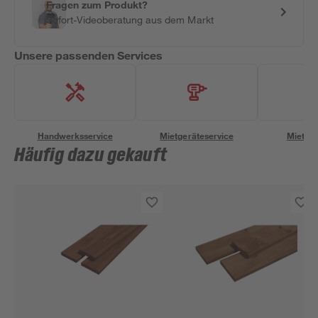
Fragen zum Produkt?
Sofort-Videoberatung aus dem Markt
Unsere passenden Services
Handwerksservice
Mietgeräteservice
Miettra
Häufig dazu gekauft