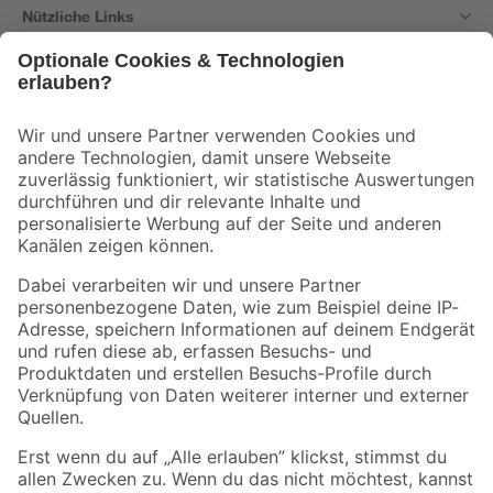
Nützliche Links
Bleib auf dem Laufenden mit unserem Newsletter
Der toom Newsletter: Keine Angebote und Aktionen mehr verpassen!
Zur Newsletter Anmeldung
Folge uns
Zahlungsarten
Versandarten
Sicher einkaufen