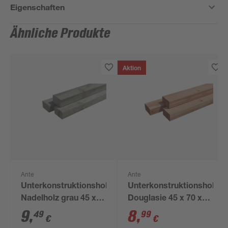
Eigenschaften
Ähnliche Produkte
Aktion
Ante
Ante
Unterkonstruktionsholz
Unterkonstruktionsholz
Nadelholz grau 45 x
Douglasie 45 x 70 x
70 x 3000 mm
2000 mm
9
,
8
,
49
99
€
€