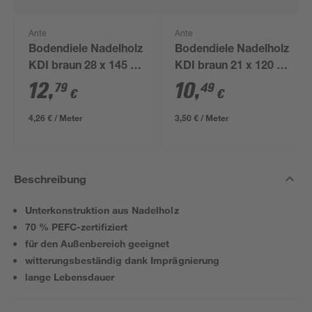
Ante
Ante
Bodendiele Nadelholz
Bodendiele Nadelholz
KDI braun 28 x 145 x
KDI braun 21 x 120 x
3000 mm
3000 mm
12
,
10
,
79
49
€
€
4,26 € / Meter
3,50 € / Meter
Beschreibung
Unterkonstruktion aus Nadelholz
70 % PEFC-zertifiziert
für den Außenbereich geeignet
witterungsbeständig dank Imprägnierung
lange Lebensdauer